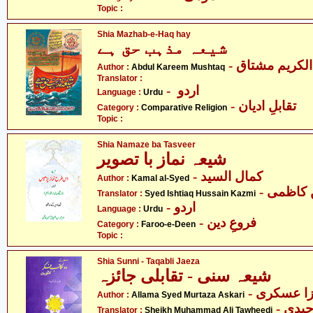
Topic :
Shia Mazhab-e-Haq hay
شیعہ مذہب حق ہے
- لکریم مشتاق
Author :
Abdul Kareem Mushtaq
Translator :
- اردو
Language :
Urdu
- تقابلِ ادیان
Category :
Comparative Religion
Topic :
Shia Namaze ba Tasveer
شیعہ نماز با تصویر
- کمال السید
Author :
Kamal al-Syed
- کاظمی
Translator :
Syed Ishtiaq Hussain Kazmi
- اردو
Language :
Urdu
- فروعِ دین
Category :
Faroo-e-Deen
Topic :
Shia Sunni - Taqabli Jaeza
شیعہ سنی - تقابلی جائزہ
- زا عسکری
Author :
Allama Syed Murtaza Askari
Translator :
Sheikh Muhammad Ali Tawheedi