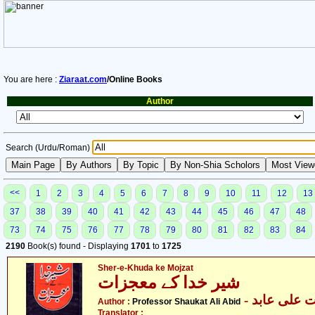
You are here :
Ziaraat.com
/Online Books
Author
Search (Urdu/Roman)
<<
1
2
3
4
5
6
7
8
9
10
11
12
13
37
38
39
40
41
42
43
44
45
46
47
48
73
74
75
76
77
78
79
80
81
82
83
84
2190
Book(s) found - Displaying
1701
to
1725
Sher-e-Khuda ke Mojzat
شیر خدا کے معجزات
- علی عابد
Author :
Professor Shaukat Ali Abid
Translator :