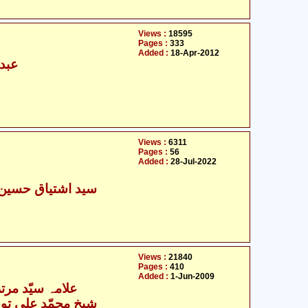
Views :
18595
Pages :
333
Added :
18-Apr-2012
عبدا
Views :
6311
Pages :
56
Added :
28-Jul-2022
سید اشتیاق حسین 
Views :
21840
Pages :
410
Added :
1-Jun-2009
علامہ سیّد مرت
- شیخ محمّد علی توحیدی