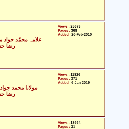
Views :
25673
Pages :
368
Added :
20-Feb-2010
علامہ محمّد جواد مغن
رضا حس
Views :
11826
Pages :
371
Added :
6-Jan-2019
مولانا محمد جواد م
رضا حس
Views :
13664
Pages :
31