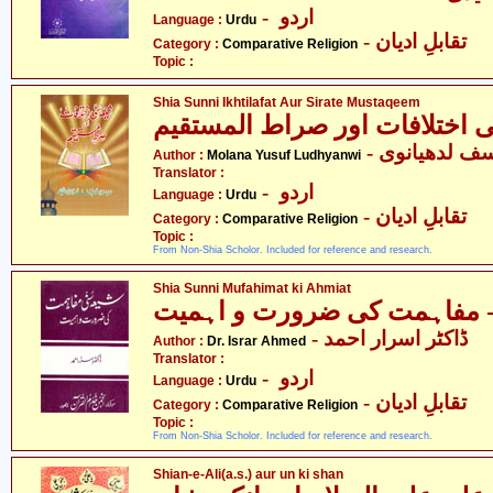
- اردو
Language :
Urdu
- تقابلِ ادیان
Category :
Comparative Religion
Topic :
Shia Sunni Ikhtilafat Aur Sirate Mustaqeem
Author :
Molana Yusuf Ludhyanwi
Translator :
- اردو
Language :
Urdu
- تقابلِ ادیان
Category :
Comparative Religion
Topic :
From Non-Shia Scholor. Included for reference and research.
Shia Sunni Mufahimat ki Ahmiat
- ڈاکٹر اسرار احمد
Author :
Dr. Israr Ahmed
Translator :
- اردو
Language :
Urdu
- تقابلِ ادیان
Category :
Comparative Religion
Topic :
From Non-Shia Scholor. Included for reference and research.
Shian-e-Ali(a.s.) aur un ki shan