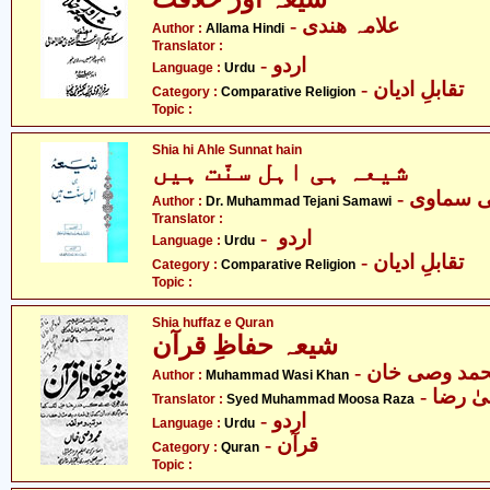
- علامہ ھندی
Author :
Allama Hindi
Translator :
- اردو
Language :
Urdu
- تقابلِ ادیان
Category :
Comparative Religion
Topic :
Shia hi Ahle Sunnat hain
شیعہ ہی اہل سنّت ہیں
- ی سماوی
Author :
Dr. Muhammad Tejani Samawi
Translator :
- اردو
Language :
Urdu
- تقابلِ ادیان
Category :
Comparative Religion
Topic :
Shia huffaz e Quran
شیعہ حفاظِ قرآن
- مد وصی خان
Author :
Muhammad Wasi Khan
-  رضا
Translator :
Syed Muhammad Moosa Raza
- اردو
Language :
Urdu
- قرآن
Category :
Quran
Topic :