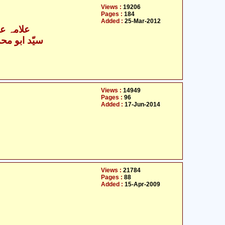
Views :
19206
Pages :
184
Added :
25-Mar-2012
علامہ عل
سیّد ابو محمّ
Views :
14949
Pages :
96
Added :
17-Jun-2014
Views :
21784
Pages :
88
Added :
15-Apr-2009