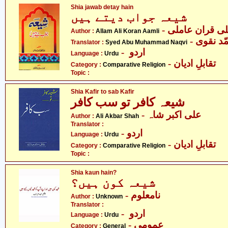
Shia jawab detay hain
شیعہ جواب دیتے ہیں
- ی قران عاملی
Author :
Allam Ali Koran Aamli
- د نقوی
Translator :
Syed Abu Muhammad Naqvi
- اردو
Language :
Urdu
- تقابلِ ادیان
Category :
Comparative Religion
Topic :
Shia Kafir to sab Kafir
شیعہ کافر تو سب کافر
- علی اکبر شاہ
Author :
Ali Akbar Shah
Translator :
- اردو
Language :
Urdu
- تقابلِ ادیان
Category :
Comparative Religion
Topic :
Shia kaun hain?
شیعہ کون ہیں؟
- نامعلوم
Author :
Unknown
Translator :
- اردو
Language :
Urdu
- عمومی
Category :
General