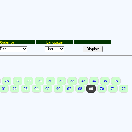
Order by
Language
26
27
28
29
30
31
32
33
34
35
36
61
62
63
64
65
66
67
68
69
70
71
72