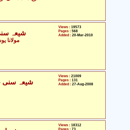
Views :
19573
Pages :
568
شیعہ سنی اختلافات اور صراط المستقیم
Added :
20-Mar-2010
- مولانا یوسف لدھیانوی
Views :
21009
Pages :
131
شیعہ سنی - مفاہمت کی ضرورت و اہمیت
Added :
27-Aug-2008
Views :
18312
Pages :
73