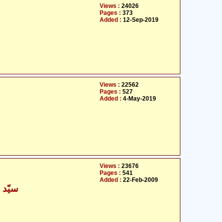
Views :
24026
Pages :
373
Added :
12-Sep-2019
Views :
22562
Pages :
527
Added :
4-May-2019
Views :
23676
Pages :
541
Added :
22-Feb-2009
سیّد 