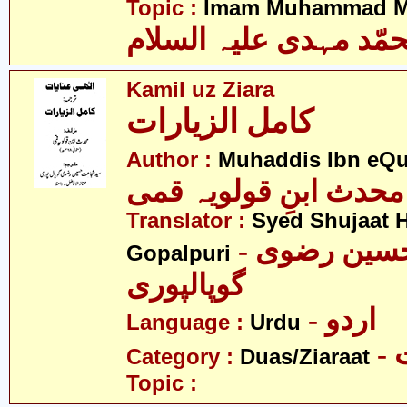
Topic :
Imam Muhammad Me
مّد مہدی علیہ السلام
Kamil uz Ziara
کامل الزیارات
Author :
Muhaddis Ibn eQ
محدث ابنِ قولویہ قمی
Translator :
Syed Shujaat H
- سید شجاعت حسین رضوی
Gopalpuri
گوپالپوری
- اردو
Language :
Urdu
-
Category :
Duas/Ziaraat
Topic :