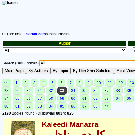
You are here :
Ziaraat.com
/Online Books
Author
Search (Urdu/Roman)
<<
1
2
3
4
5
6
7
8
9
10
11
12
13
28
29
30
31
32
33
34
35
36
37
38
39
54
55
56
57
58
59
60
61
62
63
64
65
>>
80
81
82
83
84
85
86
87
88
2190
Book(s) found - Displaying
801
to
825
Kaleedi Manazra