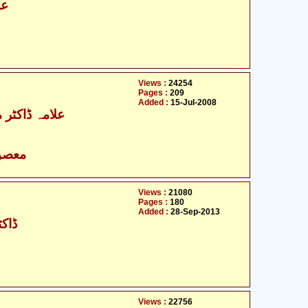
عل
Views :
24254
Pages :
209
Added :
15-Jul-2008
علامہ ڈاکٹر مح
- معصومین علیہ السلام
Views :
21080
Pages :
180
Added :
28-Sep-2013
ڈاکٹ
Views :
22756