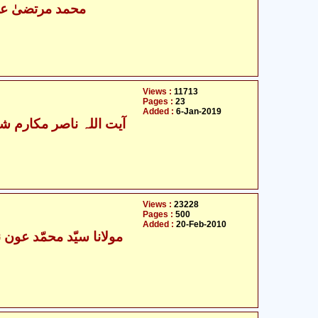
محمد مرتضیٰ عل
Views :
11713
Pages :
23
Added :
6-Jan-2019
آیت اللہ ناصر مکارم شیر
Views :
23228
Pages :
500
Added :
20-Feb-2010
مولانا سیّد محمّد عون ن