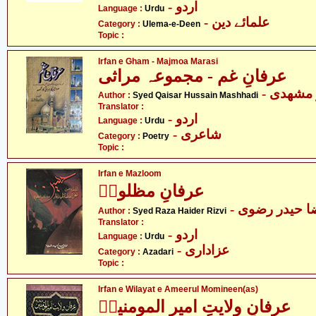
- اردو
Language :
Urdu
- علمائے دین
Category :
Ulema-e-Deen
Topic :
Irfan e Gham - Majmoa Marasi
عرفانِ غم - مجموعہ مراثی
- مشھدی
Author :
Syed Qaisar Hussain Mashhadi
Translator :
- اردو
Language :
Urdu
- شاعری
Category :
Poetry
Topic :
Irfan e Mazloom
عرفانِ مظلومؑ
-  حیدر رضوی
Author :
Syed Raza Haider Rizvi
Translator :
- اردو
Language :
Urdu
- عزاداری
Category :
Azadari
Topic :
Irfan e Wilayat e Ameerul Momineen(as)
عرفانِ ولایتِ امیر المومنینؑ