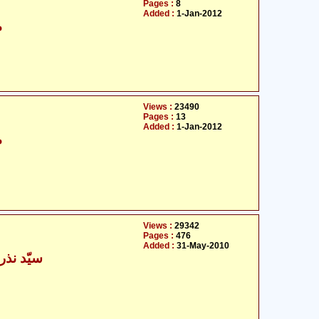
Pages :
8
Added :
1-Jan-2012
م
Views :
23490
Pages :
13
Added :
1-Jan-2012
م
Views :
29342
Pages :
476
Added :
31-May-2010
سیّد نذر