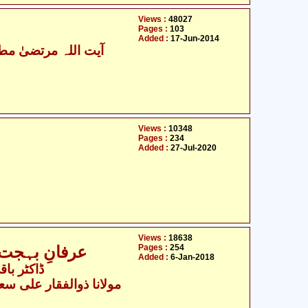
Views :
48027
Pages :
103
Added :
17-Jun-2014
آیت اللہ مرتضیٰ مطھ
Views :
10348
Pages :
234
Added :
27-Jul-2020
Views :
18638
Pages :
254
عرفانِ بہجت 
Added :
6-Jan-2018
ڈاکٹر باقی