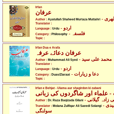
Irfan
عرفان
- ری
Author :
Ayatullah Shaheed Murtaza Muttahri
Translator :
- اردو
Language :
Urdu
- فلسفہ
Category :
Philosophy
Topic :
Irfan Dua e Arafa
عرفان دعائے عرفہ
- محمد علی سید
Author :
Muhammad Ali Syed
Translator :
- اردو
Language :
Urdu
- دعا و زیارات
Category :
Duas/Ziaraat
Topic :
Irfan e Behjat - Ulama aur shagirdon ki zabani
- علماء اور شاگردوں کی زبانی
-  زادہ گیلانی
Author :
Dr. Raza Baqizada Gilani
- مولانا ذوالفقار علی سعیدی
Translator :
Molana Zulfiqar Ali Saeedi Solangi
سولنگی