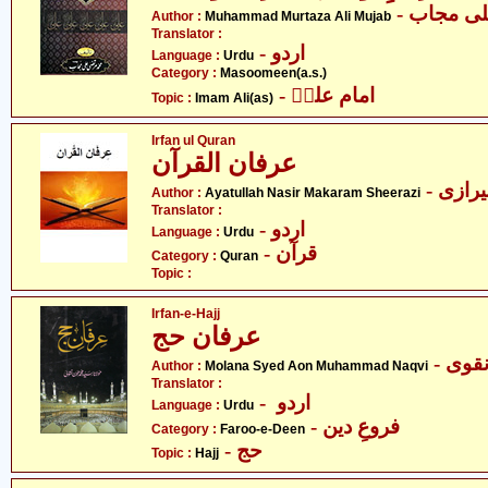
- ی مجاب
Author :
Muhammad Murtaza Ali Mujab
Translator :
- اردو
Language :
Urdu
Category :
Masoomeen(a.s.)
- امام علیؑ
Topic :
Imam Ali(as)
Irfan ul Quran
عرفان القرآن
- ازی
Author :
Ayatullah Nasir Makaram Sheerazi
Translator :
- اردو
Language :
Urdu
- قرآن
Category :
Quran
Topic :
Irfan-e-Hajj
عرفان حج
- قوی
Author :
Molana Syed Aon Muhammad Naqvi
Translator :
- اردو
Language :
Urdu
- فروعِ دین
Category :
Faroo-e-Deen
- حج
Topic :
Hajj