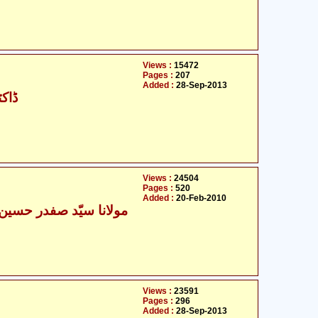
Views :
15472
Pages :
207
Added :
28-Sep-2013
ڈاکٹ
Views :
24504
Pages :
520
Added :
20-Feb-2010
- مولانا سیّد صفدر حسین نجفی
Views :
23591
Pages :
296
Added :
28-Sep-2013