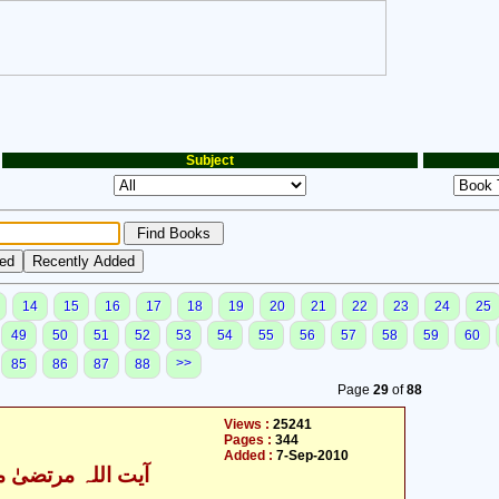
Subject
14
15
16
17
18
19
20
21
22
23
24
25
49
50
51
52
53
54
55
56
57
58
59
60
>>
85
86
87
88
Page
29
of
88
Views :
25241
Pages :
344
Added :
7-Sep-2010
آیت اللہ مرتضیٰ م