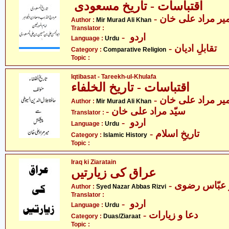
اقتباسات - تاریخ مسعودی
- یر مراد علی خان
Author :
Mir Murad Ali Khan
Translator :
- اردو
Language :
Urdu
- تقابلِ ادیان
Category :
Comparative Religion
Topic :
Iqtibasat - Tareekh-ul-Khulafa
اقتباسات - تاریخ الخلفاء
- یر مراد علی خان
Author :
Mir Murad Ali Khan
- سیّد مراد علی خان
Translator :
- اردو
Language :
Urdu
- تاریخِ اسلام
Category :
Islamic History
Topic :
Iraq ki Ziaratain
عراق کی زیارتیں
-  عبّاس رضوی
Author :
Syed Nazar Abbas Rizvi
Translator :
- اردو
Language :
Urdu
- دعا و زیارات
Category :
Duas/Ziaraat
Topic :