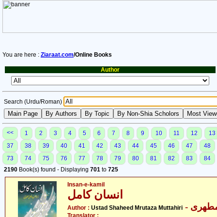
You are here :
Ziaraat.com
/Online Books
Author
Search (Urdu/Roman)
<<
1
2
3
4
5
6
7
8
9
10
11
12
13
37
38
39
40
41
42
43
44
45
46
47
48
73
74
75
76
77
78
79
80
81
82
83
84
2190
Book(s) found - Displaying
701
to
725
Insan-e-kamil
انسان کامل
- طھری
Author :
Ustad Shaheed Mrutaza Muttahiri
Translator :