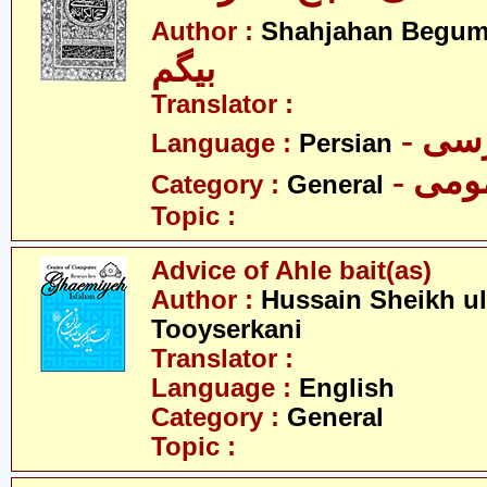
Author :
Shahjahan Begu
بیگم
Translator :
- سی
Language :
Persian
- می
Category :
General
Topic :
Advice of Ahle bait(as)
Author :
Hussain Sheikh ul
Tooyserkani
Translator :
Language :
English
Category :
General
Topic :