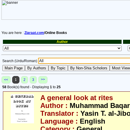
You are here :
Ziaraat.com
/Online Books
Author
Search (Urdu/Roman)
>>
<<
1
2
3
58
Book(s) found - Displaying
1
to
25
A general look at rites
Author :
Muhammad Baqar 
Translator :
Yasin T. al-Jib
Language :
English
Category :
General