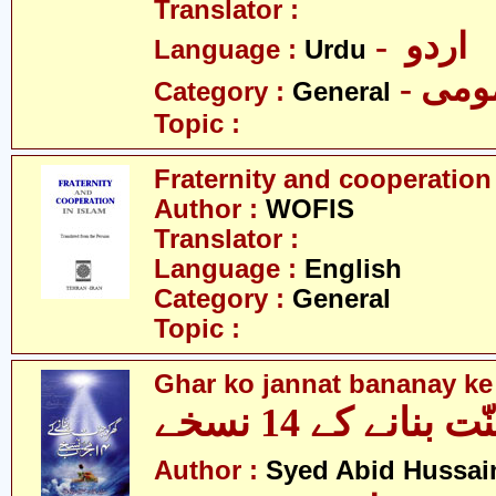
Translator :
- اردو
Language :
Urdu
- می
Category :
General
Topic :
Fraternity and cooperation
Author :
WOFIS
Translator :
Language :
English
Category :
General
Topic :
Ghar ko jannat bananay ke
بنانے کے 14 نسخے
Author :
Syed Abid Hussain