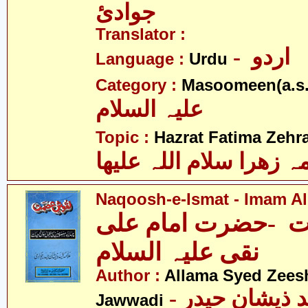
جوادئ
Translator :
- اردو
Language :
Urdu
Category :
Masoomeen(a.s.
علیہ السلام
Topic :
Hazrat Fatima Zehra
 زھرا سلام اللہ علیھا
Naqoosh-e-Ismat - Imam Ali
 -حضرت امام علی
نقی علیہ السلام
Author :
Allama Syed Zees
- علامہ سیّد ذیشان حیدر
Jawwadi