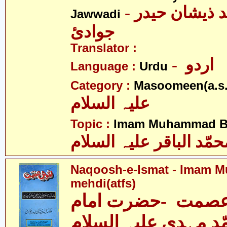
- علامہ سیّد ذیشان حیدر
Jawwadi
جوادئ
Translator :
- اردو
Language :
Urdu
Category :
Masoomeen(a.s.
علیہ السلام
Topic :
Imam Muhammad Baq
حمّد الباقر علیہ السلام
Naqoosh-e-Ismat - Imam
mehdi(atfs)
صمت -حضرت امام
د مہدی علیہ السلام