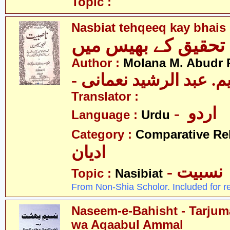
Topic :
Nasbiat tehqeeq kay bhais
Author :
Molana M. Abudr
- یم. عبد الرشید نعمانی
Translator :
- اردو
Language :
Urdu
Category :
Comparative Re
ادیان
- نسبیت
Topic :
Nasibiat
From Non-Shia Scholor. Included for r
Naseem-e-Bahisht - Tarju
wa Aqaabul Ammal