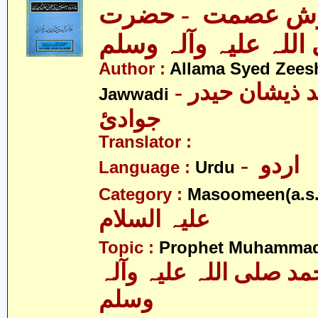
ش عصمت - حضرت
اللہ علیہ وآلہ وسلم
Author :
Allama Syed Zees
- علامہ سیّد ذیشان حیدر
Jawwadi
جوادئ
Translator :
- اردو
Language :
Urdu
Category :
Masoomeen(a.s.
علیہ السلام
Topic :
Prophet Muhamma
 صلی اللہ علیہ وآلہ
وسلم