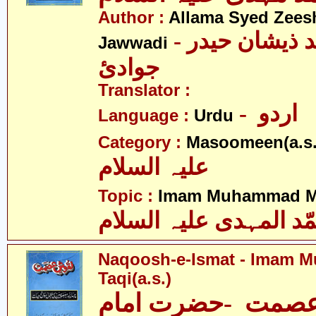
Author :
Allama Syed Zees
- علامہ سیّد ذیشان حیدر
Jawwadi
جوادئ
Translator :
- اردو
Language :
Urdu
Category :
Masoomeen(a.s.
علیہ السلام
Topic :
Imam Muhammad Me
ّد المہدی علیہ السلام
Naqoosh-e-Ismat - Imam
Taqi(a.s.)
صمت -حضرت امام