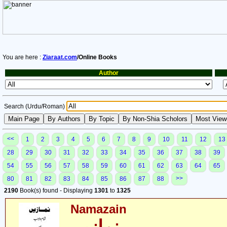
You are here :
Ziaraat.com
/Online Books
Author
Search (Urdu/Roman)
<<
1
2
3
4
5
6
7
8
9
10
11
12
13
28
29
30
31
32
33
34
35
36
37
38
39
54
55
56
57
58
59
60
61
62
63
64
65
>>
80
81
82
83
84
85
86
87
88
2190
Book(s) found - Displaying
1301
to
1325
Namazain