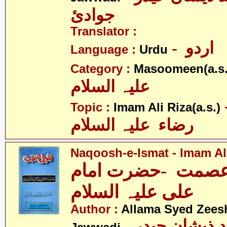
جوادئ
Translator :
- اردو
Language :
Urdu
Category :
Masoomeen(a.s.
علیہ السلام
- لی
Topic :
Imam Ali Riza(a.s.)
رضاء علیہ السلام
Naqoosh-e-Ismat - Imam Ali
صمت -حضرت امام
علی علیہ السلام
Author :
Allama Syed Zees
- علامہ سیّد ذیشان حیدر