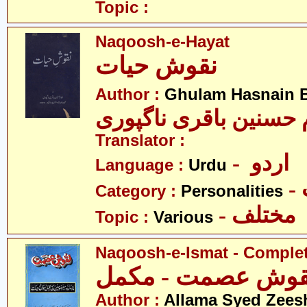
Topic :
Naqoosh-e-Hayat
نقوش حیات
Author :
Ghulam Hasnain B
Translator :
- اردو
Language :
Urdu
Category :
Personalities
- مختلف
Topic :
Various
Naqoosh-e-Ismat - Comple
قوش عصمت - مکمل
Author :
Allama Syed Zees