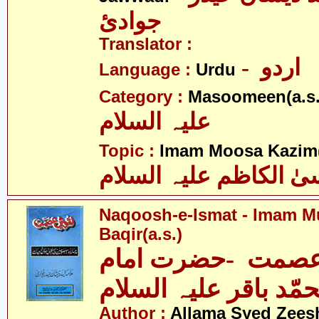
جوادئ
Translator :
- اردو
Language :
Urdu
Category :
Masoomeen(a.s.
علیہ السلام
Topic :
Imam Moosa Kazim(
ٰ الکاظم علیہ السلام
Naqoosh-e-Ismat - Imam
Baqir(a.s.)
صمت -حضرت امام
مّد باقر علیہ السلام
Author :
Allama Syed Zees