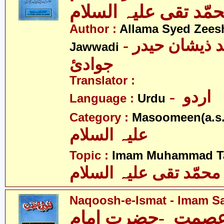
مّد تقی علیہ السلام
Author :
Allama Syed Zees
- علامہ سیّد ذیشان حیدر
Jawwadi
جوادئ
Translator :
- اردو
Language :
Urdu
Category :
Masoomeen(a.s.
علیہ السلام
Topic :
Imam Muhammad Taq
محمّد تقی علیہ السلام
Naqoosh-e-Ismat - Imam Saj
صمت -حضرت امام