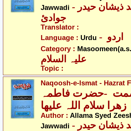
- علامہ سیّد ذیشان حیدر
Jawwadi
جوادئ
Translator :
- اردو
Language :
Urdu
Category :
Masoomeen(a.s.
علیہ السلام
Topic :
Naqoosh-e-Ismat - Hazrat F
مت -حضرت فاطمہ
زھرا سلام اللہ علیھا
Author :
Allama Syed Zees
- علامہ سیّد ذیشان حیدر
Jawwadi