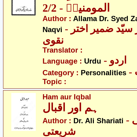
المومنینؑ - 2/2
Author :
Allama Dr. Syed Z
- علامہ ڈاکٹر سیّد ضمیر اختر
Naqvi
نقوی
Translator :
- اردو
Language :
Urdu
Category :
Personalities
Topic :
Ham aur Iqbal
ہم اور اقبال
- ڈاکٹر علی
Author :
Dr. Ali Shariati
شریعتی