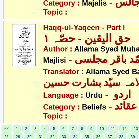
- الس
Category :
Majalis
Topic :
Haqq-ul-Yaqeen - Part I
حق الیقین - حصّہ ١
Author :
Allama Syed Muh
- ّد باقر مجلسی
Majlisi
Translator :
Allama Syed B
امہ سیّد بشارت حسین
- اردو
Language :
Urdu
- عقائد
Category :
Beliefs
Topic :
<<
1
2
3
4
5
6
7
8
9
10
11
12
13
28
29
30
31
32
33
34
35
36
37
38
39