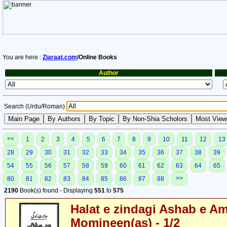
You are here :
Ziaraat.com
/Online Books
Author
Search (Urdu/Roman)
<<
1
2
3
4
5
6
7
8
9
10
11
12
13
28
29
30
31
32
33
34
35
36
37
38
39
54
55
56
57
58
59
60
61
62
63
64
65
>>
80
81
82
83
84
85
86
87
88
2190
Book(s) found - Displaying
551
to
575
Halat e zindagi Ashab e A
Momineen(as) - 1/2