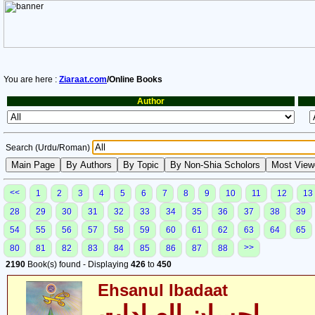
You are here :
Ziaraat.com
/Online Books
Author
Search (Urdu/Roman)
<<
1
2
3
4
5
6
7
8
9
10
11
12
13
28
29
30
31
32
33
34
35
36
37
38
39
54
55
56
57
58
59
60
61
62
63
64
65
>>
80
81
82
83
84
85
86
87
88
2190
Book(s) found - Displaying
426
to
450
Ehsanul Ibadaat