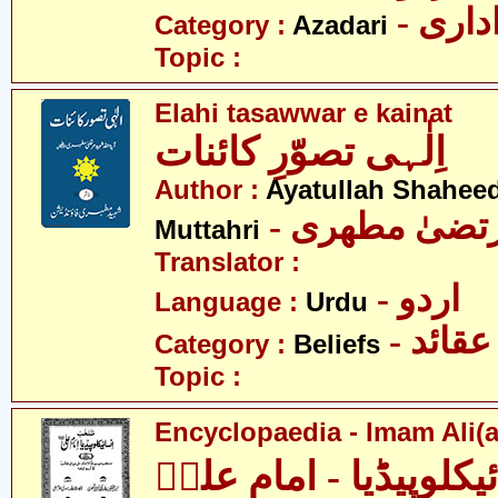
- اری
Category :
Azadari
Topic :
Elahi tasawwar e kainat
اِلٰہی تصوّرِ کائنات
Author :
Ayatullah Shahee
- رتضیٰ مطھری
Muttahri
Translator :
- اردو
Language :
Urdu
- عقائد
Category :
Beliefs
Topic :
Encyclopaedia - Imam Ali(a
ئیکلوپیڈیا - امام علیؑ