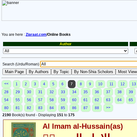
You are here :
Ziaraat.com
/Online Books
Author
Search (Urdu/Roman)
<<
1
2
3
4
5
6
7
8
9
10
11
12
13
28
29
30
31
32
33
34
35
36
37
38
39
54
55
56
57
58
59
60
61
62
63
64
65
>>
80
81
82
83
84
85
86
87
88
2190
Book(s) found - Displaying
151
to
175
Al Imam al-Hussain(as)