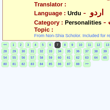
Translator :
- اردو
Language :
Urdu
Category :
Personalities
Topic :
From Non-Shia Scholor. Included for r
<<
1
2
3
4
5
6
7
8
9
10
11
12
13
28
29
30
31
32
33
34
35
36
37
38
39
54
55
56
57
58
59
60
61
62
63
64
65
>>
80
81
82
83
84
85
86
87
88