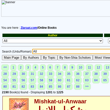
You are here :
Ziaraat.com
/Online Books
Author
Search (Urdu/Roman)
<<
1
2
3
4
5
6
7
8
9
10
11
12
13
28
29
30
31
32
33
34
35
36
37
38
39
54
55
56
57
58
59
60
61
62
63
64
65
>>
80
81
82
83
84
85
86
87
88
2190
Book(s) found - Displaying
1201
to
1225
Mishkat-ul-Anwaar