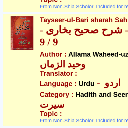
From Non-Shia Scholor. Included for r
Tayseer-ul-Bari sharah Sahi
ری - شرح صحیح بخاری
9 / 9
Author :
Allama Waheed-u
وحید الزماں
Translator :
- اردو
Language :
Urdu
Category :
Hadith and Seer
سیرت
Topic :
From Non-Shia Scholor. Included for r