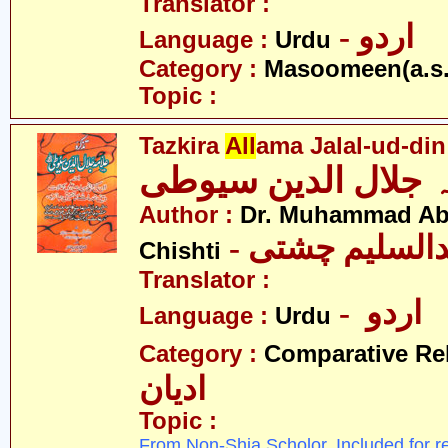
Translator :
- اردو
Language :
Urdu
Category :
Masoomeen(a.s.
Topic :
Tazkira
All
ama Jalal-ud-din
Author :
Dr. Muhammad Ab
- دالسلیم چشتی
Chishti
Translator :
- اردو
Language :
Urdu
Category :
Comparative Re
ادیان
Topic :
From Non-Shia Scholor. Included for r