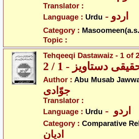
Translator :
- اردو
Language :
Urdu
Category :
Masoomeen(a.s.
Topic :
Tehqeeqi Dastawaiz - 1 of 
قیقی دستاویز - 1 / 2
Author :
Abu Musab Jawwa
جوّادی
Translator :
- اردو
Language :
Urdu
Category :
Comparative Re
ادیان