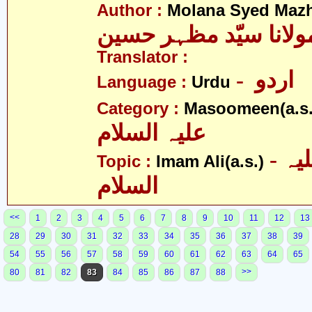
Author :
Molana Syed Mazh
ولانا سیّد مظہر حسین
Translator :
- اردو
Language :
Urdu
Category :
Masoomeen(a.s.
علیہ السلام
- امام علی علیہ
Topic :
Imam Ali(a.s.)
السلام
<<
1
2
3
4
5
6
7
8
9
10
11
12
13
28
29
30
31
32
33
34
35
36
37
38
39
54
55
56
57
58
59
60
61
62
63
64
65
>>
80
81
82
83
84
85
86
87
88