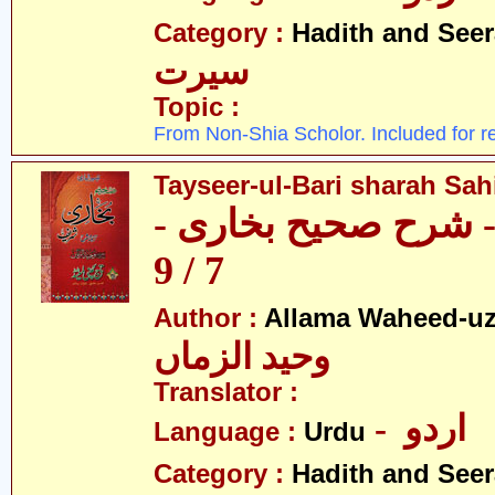
Category :
Hadith and Seer
سیرت
Topic :
From Non-Shia Scholor. Included for r
Tayseer-ul-Bari sharah Sahi
ری - شرح صحیح بخاری
7 / 9
Author :
Allama Waheed-u
وحید الزماں
Translator :
- اردو
Language :
Urdu
Category :
Hadith and Seer