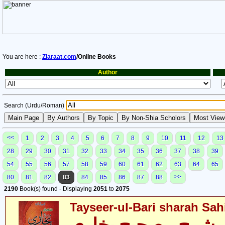
You are here :
Ziaraat.com
/Online Books
Author
Search (Urdu/Roman)
<<
1
2
3
4
5
6
7
8
9
10
11
12
13
28
29
30
31
32
33
34
35
36
37
38
39
54
55
56
57
58
59
60
61
62
63
64
65
>>
80
81
82
83
84
85
86
87
88
2190
Book(s) found - Displaying
2051
to
2075
Tayseer-ul-Bari sharah Sahi