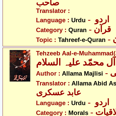
صاحب
Translator :
- اردو
Language :
Urdu
- قرآن
Category :
Quran
Topic :
Tahreef-e-Quran
Tehzeeb Aal-e-Muhammad(a
-
Author :
Allama Majlisi
Translator :
Allama Abid As
عابد عسکری
- اردو
Language :
Urdu
- قیات
Category :
Morals