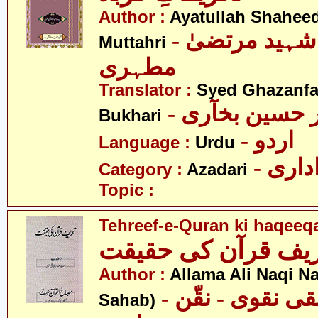
Author :
Ayatullah Shahee
- آیت اللہ شہید مرتضیٰ
Muttahri
مطہری
Translator :
Syed Ghazanfa
- حسین بخآری
Bukhari
- اردو
Language :
Urdu
- اری
Category :
Azadari
Topic :
Tehreef-e-Quran ki haqeeq
Author :
Allama Ali Naqi N
- علامہ علی نقی نقوی - نقّن
Sahab)