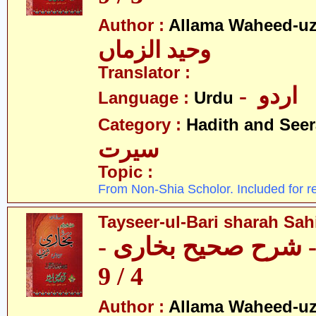
Author :
Allama Waheed-u
وحید الزماں
Translator :
- اردو
Language :
Urdu
Category :
Hadith and Seer
سیرت
Topic :
From Non-Shia Scholor. Included for r
Tayseer-ul-Bari sharah Sahi
ری - شرح صحیح بخاری
4 / 9
Author :
Allama Waheed-u