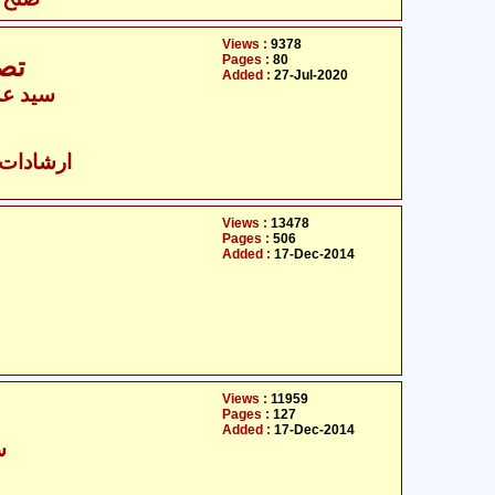
Views :
9378
Pages :
80
تصو
Added :
27-Jul-2020
سید عدی
ارشادات ا
Views :
13478
Pages :
506
Added :
17-Dec-2014
Views :
11959
Pages :
127
Added :
17-Dec-2014
س