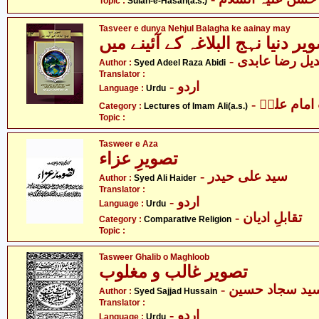
Topic :
Sulah-e-Hasan(a.s.)
Tasveer e dunya Nehjul Balagha ke aainay may
یر دنیا نہج البلاغہ کے آئینے میں
- ل رضا عابدی
Author :
Syed Adeel Raza Abidi
Translator :
- اردو
Language :
Urdu
- مام علیؑ
Category :
Lectures of Imam Ali(a.s.)
Topic :
Tasweer e Aza
تصویرِ عزاء
- سید علی حیدر
Author :
Syed Ali Haider
Translator :
- اردو
Language :
Urdu
- تقابلِ ادیان
Category :
Comparative Religion
Topic :
Tasweer Ghalib o Maghloob
تصویر غالب و مغلوب
- ید سجاد حسین
Author :
Syed Sajjad Hussain
Translator :
- اردو
Language :
Urdu