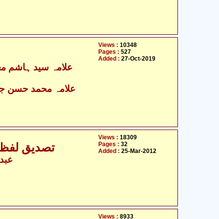
Views :
10348
Pages :
527
Added :
27-Oct-2019
علامہ محمد حسن جع
Views :
18309
Pages :
32
تصدیق لفظ 
Added :
25-Mar-2012
عبدا
Views :
8933