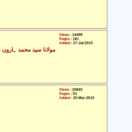
Views :
14499
Pages :
181
Added :
27-Jul-2015
مولانا سید 
Views :
20845
Pages :
93
Added :
20-Mar-2010