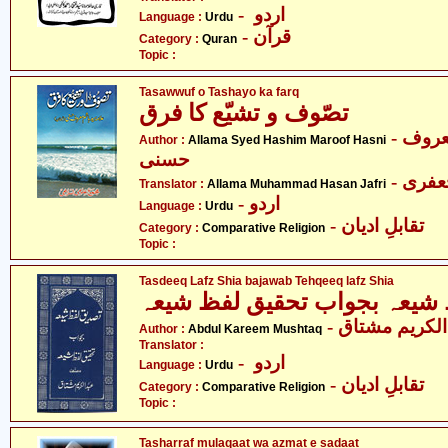
- اردو
Language :
Urdu
- قرآن
Category :
Quran
Topic :
Tasawwuf o Tashayo ka farq
تصّوف و تشیّع کا فرق
- علامہ سید ہاشم معروف
Author :
Allama Syed Hashim Maroof Hasni
حسنی
- فری
Translator :
Allama Muhammad Hasan Jafri
- اردو
Language :
Urdu
- تقابلِ ادیان
Category :
Comparative Religion
Topic :
Tasdeeq Lafz Shia bajawab Tehqeeq lafz Shia
شیعہ بجواب تحقیق لفظ شیعہ
- لکریم مشتاق
Author :
Abdul Kareem Mushtaq
Translator :
- اردو
Language :
Urdu
- تقابلِ ادیان
Category :
Comparative Religion
Topic :
Tasharraf mulaqaat wa azmat e sadaat