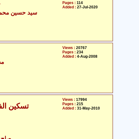
Pages :
114
ت
Added :
27-Jul-2020
سید حسین محمد 
Views :
20767
Pages :
234
Added :
4-Aug-2008
مح
Views :
17994
Pages :
215
تسکین الفطن فی صلح حسن علیہ السلام
Added :
31-May-2010
صلح ح