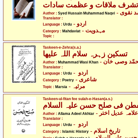
شرف ملاقات و عظمت سادات
- نقوی
Author :
Syed Hussain Muhammad Naqvi
Translator :
- اردو
Language :
Urdu
- مہدویت
Category :
Mahdaviat
Topic :
Taskeen-e-Zehra(s.a.)
تسکین زہرہ سلام اللہ علیھا
- مّد وصی خان
Author :
Muhammad Wasi Khan
Translator :
- اردو
Language :
Urdu
- شاعری
Category :
Poetry
- مرثیہ
Topic :
Marsia
Taskeen-ul-fitan fee sulah-e-Hasan(a.s.)
- علامہ عدیل اختر
Author :
Allama Adeel Akhtar
Translator :
- اردو
Language :
Urdu
- تاریخِ اسلام
Category :
Islamic History
- سن علیہ السلام