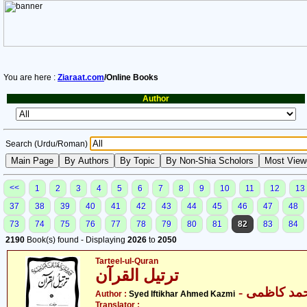
You are here :
Ziaraat.com
/Online Books
Author
Search (Urdu/Roman)
<<
1
2
3
4
5
6
7
8
9
10
11
12
13
37
38
39
40
41
42
43
44
45
46
47
48
73
74
75
76
77
78
79
80
81
82
83
84
2190
Book(s) found - Displaying
2026
to
2050
Tarteel-ul-Quran
ترتیل القرآن
- حمد کاظمی
Author :
Syed Iftikhar Ahmed Kazmi
Translator :