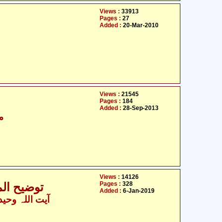
Views :
33913
Pages :
27
Added :
20-Mar-2010
Views :
21545
Pages :
184
Added :
28-Sep-2013
مو
Views :
14126
Pages :
328
توضیح الم
Added :
6-Jan-2019
آیت اللہ وحید