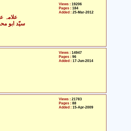
Views :
19206
Pages :
184
Added :
25-Mar-2012
علامہ عل
سیّد ابو محمّ
Views :
14947
Pages :
96
Added :
17-Jun-2014
Views :
21783
Pages :
88
Added :
15-Apr-2009