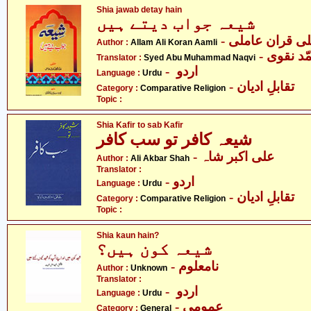
Shia jawab detay hain
شیعہ جواب دیتے ہیں
- ی قران عاملی
Author :
Allam Ali Koran Aamli
- د نقوی
Translator :
Syed Abu Muhammad Naqvi
- اردو
Language :
Urdu
- تقابلِ ادیان
Category :
Comparative Religion
Topic :
Shia Kafir to sab Kafir
شیعہ کافر تو سب کافر
- علی اکبر شاہ
Author :
Ali Akbar Shah
Translator :
- اردو
Language :
Urdu
- تقابلِ ادیان
Category :
Comparative Religion
Topic :
Shia kaun hain?
شیعہ کون ہیں؟
- نامعلوم
Author :
Unknown
Translator :
- اردو
Language :
Urdu
- عمومی
Category :
General