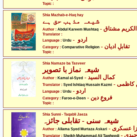
Topic :
Shia Mazhab-e-Haq hay
شیعہ مذہب حق ہے
- لکریم مشتاق
Author :
Abdul Kareem Mushtaq
Translator :
- اردو
Language :
Urdu
- تقابلِ ادیان
Category :
Comparative Religion
Topic :
Shia Namaze ba Tasveer
شیعہ نماز با تصویر
- کمال السید
Author :
Kamal al-Syed
- کاظمی
Translator :
Syed Ishtiaq Hussain Kazmi
- اردو
Language :
Urdu
- فروعِ دین
Category :
Faroo-e-Deen
Topic :
Shia Sunni - Taqabli Jaeza
شیعہ سنی - تقابلی جائزہ
- زا عسکری
Author :
Allama Syed Murtaza Askari
Translator :
Sheikh Muhammad Ali Tawheedi