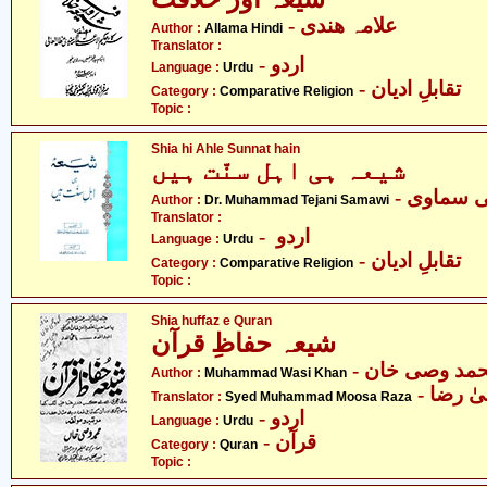
- علامہ ھندی
Author :
Allama Hindi
Translator :
- اردو
Language :
Urdu
- تقابلِ ادیان
Category :
Comparative Religion
Topic :
Shia hi Ahle Sunnat hain
شیعہ ہی اہل سنّت ہیں
- ی سماوی
Author :
Dr. Muhammad Tejani Samawi
Translator :
- اردو
Language :
Urdu
- تقابلِ ادیان
Category :
Comparative Religion
Topic :
Shia huffaz e Quran
شیعہ حفاظِ قرآن
- مد وصی خان
Author :
Muhammad Wasi Khan
-  رضا
Translator :
Syed Muhammad Moosa Raza
- اردو
Language :
Urdu
- قرآن
Category :
Quran
Topic :