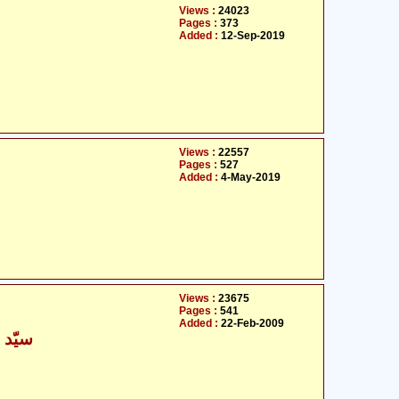
Views :
24023
Pages :
373
Added :
12-Sep-2019
Views :
22557
Pages :
527
Added :
4-May-2019
Views :
23675
Pages :
541
Added :
22-Feb-2009
سیّد 