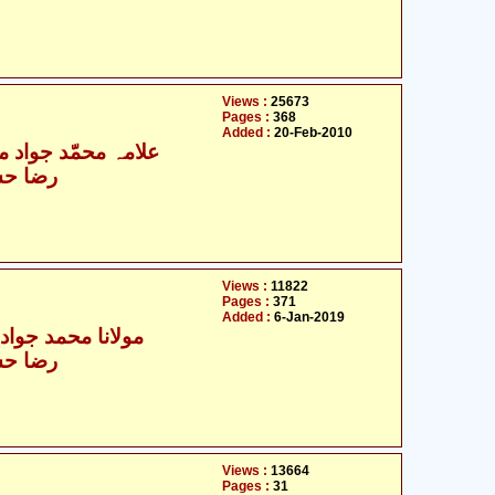
Views :
25673
Pages :
368
Added :
20-Feb-2010
علامہ محمّد جواد مغن
رضا حس
Views :
11822
Pages :
371
Added :
6-Jan-2019
مولانا محمد جواد م
رضا حس
Views :
13664
Pages :
31