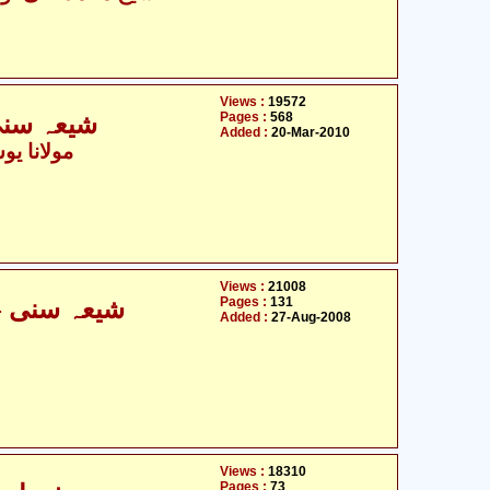
Views :
19572
Pages :
568
شیعہ سنی اختلافات اور صراط المستقیم
Added :
20-Mar-2010
- مولانا یوسف لدھیانوی
Views :
21008
Pages :
131
شیعہ سنی - مفاہمت کی ضرورت و اہمیت
Added :
27-Aug-2008
Views :
18310
Pages :
73