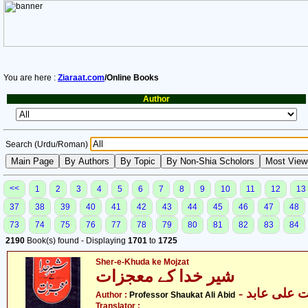
You are here :
Ziaraat.com
/Online Books
Author
Search (Urdu/Roman)
<<
1
2
3
4
5
6
7
8
9
10
11
12
13
37
38
39
40
41
42
43
44
45
46
47
48
73
74
75
76
77
78
79
80
81
82
83
84
2190
Book(s) found - Displaying
1701
to
1725
Sher-e-Khuda ke Mojzat
شیر خدا کے معجزات
- علی عابد
Author :
Professor Shaukat Ali Abid
Translator :