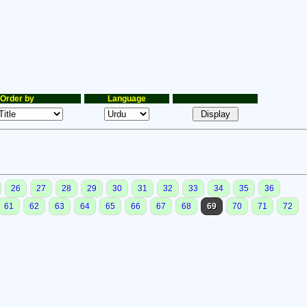
Order by
Language
26
27
28
29
30
31
32
33
34
35
36
61
62
63
64
65
66
67
68
69
70
71
72