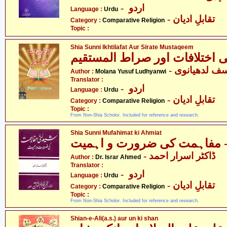
- اردو
Language :
Urdu
- تقابلِ ادیان
Category :
Comparative Religion
Topic :
Shia Sunni Ikhtilafat Aur Sirate Mustaqeem
Author :
Molana Yusuf Ludhyanwi
Translator :
- اردو
Language :
Urdu
- تقابلِ ادیان
Category :
Comparative Religion
Topic :
From Non-Shia Scholor. Included for reference and research.
Shia Sunni Mufahimat ki Ahmiat
- ڈاکٹر اسرار احمد
Author :
Dr. Israr Ahmed
Translator :
- اردو
Language :
Urdu
- تقابلِ ادیان
Category :
Comparative Religion
Topic :
From Non-Shia Scholor. Included for reference and research.
Shian-e-Ali(a.s.) aur un ki shan