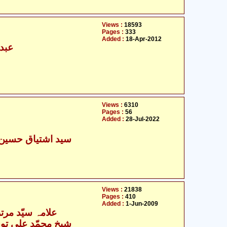
Views :
18593
Pages :
333
Added :
18-Apr-2012
عبدا
Views :
6310
Pages :
56
Added :
28-Jul-2022
سید اشتیاق حسین 
Views :
21838
Pages :
410
Added :
1-Jun-2009
علامہ سیّد مرت
- شیخ محمّد علی توحیدی