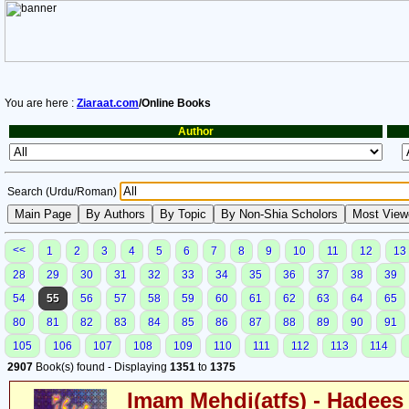
You are here :
Ziaraat.com
/Online Books
Author
Search (Urdu/Roman)
<<
1
2
3
4
5
6
7
8
9
10
11
12
13
28
29
30
31
32
33
34
35
36
37
38
39
54
55
56
57
58
59
60
61
62
63
64
65
80
81
82
83
84
85
86
87
88
89
90
91
105
106
107
108
109
110
111
112
113
114
2907
Book(s) found - Displaying
1351
to
1375
Imam Mehdi(atfs) - Hadees