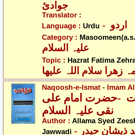
جوادئ
Translator :
- اردو
Language :
Urdu
Category :
Masoomeen(a.s.
علیہ السلام
Topic :
Hazrat Fatima Zehra
 زھرا سلام اللہ علیھا
Naqoosh-e-Ismat - Imam Ali
 -حضرت امام علی
نقی علیہ السلام
Author :
Allama Syed Zees
- علامہ سیّد ذیشان حیدر
Jawwadi