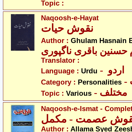
Topic :
Naqoosh-e-Hayat
نقوش حیات
Author :
Ghulam Hasnain B
Translator :
- اردو
Language :
Urdu
Category :
Personalities
- مختلف
Topic :
Various
Naqoosh-e-Ismat - Comple
قوش عصمت - مکمل
Author :
Allama Syed Zees