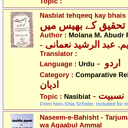
Topic :
Nasbiat tehqeeq kay bhais
Author :
Molana M. Abudr
- یم. عبد الرشید نعمانی
Translator :
- اردو
Language :
Urdu
Category :
Comparative Re
ادیان
- نسبیت
Topic :
Nasibiat
From Non-Shia Scholor. Included for r
Naseem-e-Bahisht - Tarju
wa Aqaabul Ammal