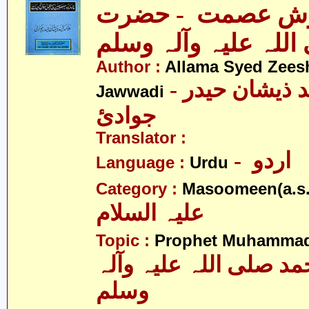
ش عصمت - حضرت
اللہ علیہ وآلہ وسلم
Author :
Allama Syed Zees
- علامہ سیّد ذیشان حیدر
Jawwadi
جوادئ
Translator :
- اردو
Language :
Urdu
Category :
Masoomeen(a.s.
علیہ السلام
Topic :
Prophet Muhamma
 صلی اللہ علیہ وآلہ
وسلم