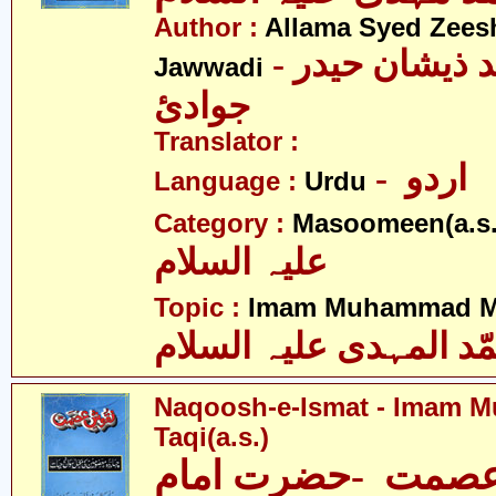
Author :
Allama Syed Zees
- علامہ سیّد ذیشان حیدر
Jawwadi
جوادئ
Translator :
- اردو
Language :
Urdu
Category :
Masoomeen(a.s.
علیہ السلام
Topic :
Imam Muhammad Me
ّد المہدی علیہ السلام
Naqoosh-e-Ismat - Imam
Taqi(a.s.)
صمت -حضرت امام