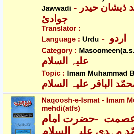
- علامہ سیّد ذیشان حیدر
Jawwadi
جوادئ
Translator :
- اردو
Language :
Urdu
Category :
Masoomeen(a.s.
علیہ السلام
Topic :
Imam Muhammad Baq
حمّد الباقر علیہ السلام
Naqoosh-e-Ismat - Imam
mehdi(atfs)
صمت -حضرت امام
د مہدی علیہ السلام