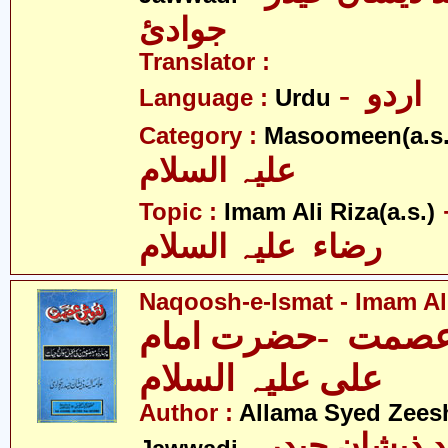
جوادئ
Translator :
- اردو
Language :
Urdu
Category :
Masoomeen(a.s.
علیہ السلام
- لی
Topic :
Imam Ali Riza(a.s.)
رضاء علیہ السلام
Naqoosh-e-Ismat - Imam Ali
صمت -حضرت امام
علی علیہ السلام
Author :
Allama Syed Zees
- علامہ سیّد ذیشان حیدر