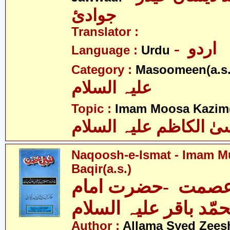
جوادئ
Translator :
- اردو
Language :
Urdu
Category :
Masoomeen(a.s.
علیہ السلام
Topic :
Imam Moosa Kazim(
ٰ الکاظم علیہ السلام
Naqoosh-e-Ismat - Imam
Baqir(a.s.)
صمت -حضرت امام
مّد باقر علیہ السلام
Author :
Allama Syed Zees