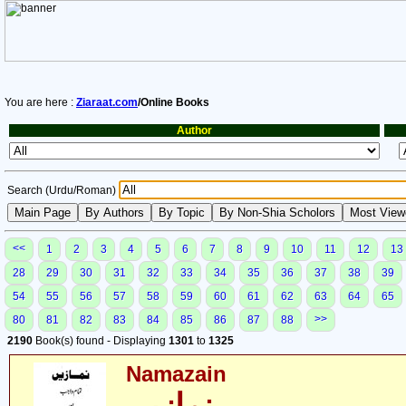
You are here :
Ziaraat.com
/Online Books
Author
Search (Urdu/Roman)
<<
1
2
3
4
5
6
7
8
9
10
11
12
13
28
29
30
31
32
33
34
35
36
37
38
39
54
55
56
57
58
59
60
61
62
63
64
65
>>
80
81
82
83
84
85
86
87
88
2190
Book(s) found - Displaying
1301
to
1325
Namazain