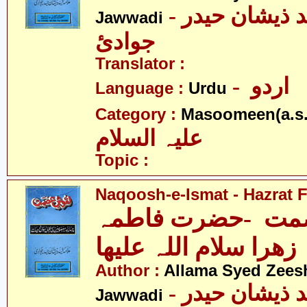
- علامہ سیّد ذیشان حیدر
Jawwadi
جوادئ
Translator :
- اردو
Language :
Urdu
Category :
Masoomeen(a.s.
علیہ السلام
Topic :
Naqoosh-e-Ismat - Hazrat F
مت -حضرت فاطمہ
زھرا سلام اللہ علیھا
Author :
Allama Syed Zees
- علامہ سیّد ذیشان حیدر
Jawwadi