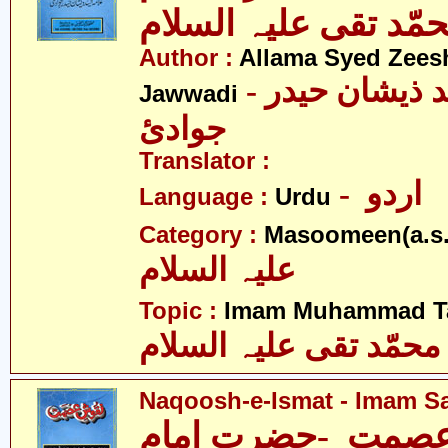
مّد تقی علیہ السلام
Author :
Allama Syed Zees
- علامہ سیّد ذیشان حیدر
Jawwadi
جوادئ
Translator :
- اردو
Language :
Urdu
Category :
Masoomeen(a.s.
علیہ السلام
Topic :
Imam Muhammad Taq
محمّد تقی علیہ السلام
Naqoosh-e-Ismat - Imam Saj
صمت -حضرت امام