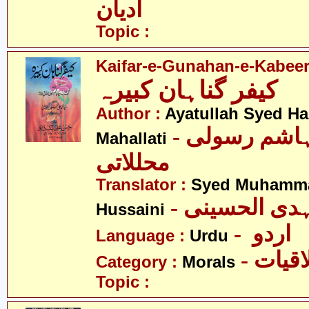
ادیان
Topic :
Kaifar-e-Gunahan-e-Kabee
کیفر گناہان کبیرہ
Author :
Ayatullah Syed H
- آیت اللہ سیّد ہاشم رسولی
Mahallati
محللاتی
Translator :
Syed Muhammad
- دی الحسینی
Hussaini
- اردو
Language :
Urdu
- قیات
Category :
Morals
Topic :