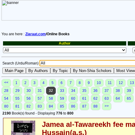
You are here :
Ziaraat.com
/Online Books
Author
Search (Urdu/Roman)
<<
1
2
3
4
5
6
7
8
9
10
11
12
13
28
29
30
31
32
33
34
35
36
37
38
39
54
55
56
57
58
59
60
61
62
63
64
65
>>
80
81
82
83
84
85
86
87
88
2190
Book(s) found - Displaying
776
to
800
Jamea al-Tawareekh fee maq
Hussain(a.s.)