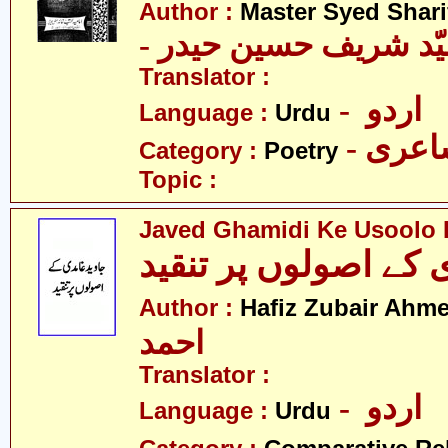
Author :
Master Syed Shari
- ّد شریف حسین حیدر
Translator :
- اردو
Language :
Urdu
- عری
Category :
Poetry
Topic :
Javed Ghamidi Ke Usoolo 
Author :
Hafiz Zubair Ahm
احمد
Translator :
- اردو
Language :
Urdu