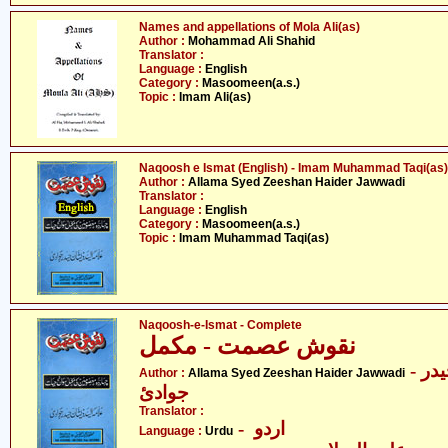
Names and appellations of Mola Ali(as)
Author :
Mohammad Ali Shahid
Translator :
Language :
English
Category :
Masoomeen(a.s.)
Topic :
Imam Ali(as)
Naqoosh e Ismat (English) - Imam Muhammad Taqi(as)
Author :
Allama Syed Zeeshan Haider Jawwadi
Translator :
Language :
English
Category :
Masoomeen(a.s.)
Topic :
Imam Muhammad Taqi(as)
Naqoosh-e-Ismat - Complete
نقوش عصمت - مکمل
- علامہ سیّد ذیشان حیدر
Author :
Allama Syed Zeeshan Haider Jawwadi
جوادئ
Translator :
- اردو
Language :
Urdu