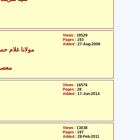
Views :
18529
Pages :
193
Added :
27-Aug-2008
مولانا غلام حسی
- معصومین علیہ السلام
Views :
16576
Pages :
28
Added :
17-Jun-2014
Views :
13038
Pages :
197
Added :
28-Feb-2011