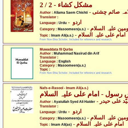
مشکل کشاء - 2 / 2
- مہ صائم چشتی
Author :
Allama Saem Chishti
Translator :
- اردو
Language :
Urdu
Category :
Masoomeen(a.s.)
- امام علی علیہ السلام
Topic :
Imam Ali(a.s.)
From Non-Shia Scholor. Included for reference and research.
Muwaddata fil Qurba
Author :
Muhammad Nasirud din Arif
Translator :
Language :
English
Category :
Masoomeen(a.s.)
Topic :
From Non-Shia Scholor. Included for reference and research.
Nafs-e-Rasool - Imam Ali(a.s.)
- ّد علی حیدر
Author :
Ayatullah Syed Ali Haider
Translator :
- اردو
Language :
Urdu
Category :
Masoomeen(a.s.)
- امام علی علیہ السلام
Topic :
Imam Ali(as)