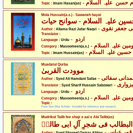
- م حسن علیہ السلام
Topic :
Imam Hasan(as)
Mola Hussain(a.s.) - Sawaneh hayat
-  جعفر نقوی
Author :
Allama Razi Jafar Naqvi
Translator :
- اردو
Language :
Urdu
Category :
Masoomeen(a.s.)
- حسین علیہ السلام
Topic :
Imam Hussain(as)
Muadatul Qurba
موودت القربیٰ
- دانی سفائی
Author :
Syed Ali Hamdani Safae
- اری
Translator :
Syed Sharif Hussain Sabzwari
- اردو
Language :
Urdu
Category :
Masoomeen(a.s.)
Topic :
From Non-Shia Scholor. Included for reference and research.
Mudrikut Talib fee shajr e aal e Abi Talib(as)
لبطالب فی شجرِ آلِ ابی طالبؑ
- مر عباس
Author :
Syed Shareef Qamar Abbas