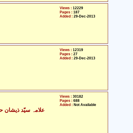
Views :
12229
Pages :
187
Added :
29-Dec-2013
Views :
12319
Pages :
27
Added :
29-Dec-2013
Views :
30182
Pages :
688
Added :
Not Available