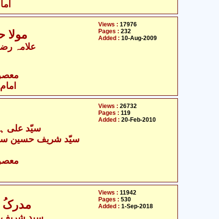
اما
Views :
17976
Pages :
232
مولا حسین علیہ السلام - سوانح حیات
Added :
10-Aug-2009
علامہ رضی
- معصومین علیہ السلام
امام 
Views :
26732
Pages :
119
Added :
20-Feb-2010
سیّد علی ہم
سیّد شریف حسین سبزو
- معصومین علیہ السلام
Views :
11942
Pages :
530
مدرکُ ا
Added :
1-Sep-2018
سید شریف ق