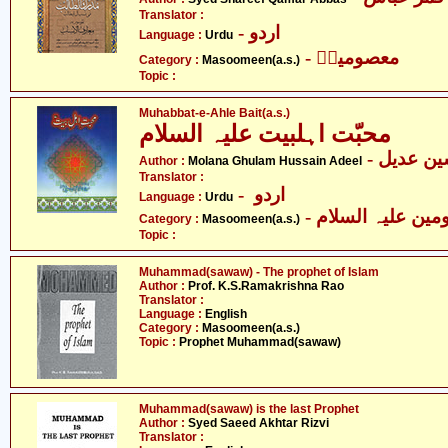
Translator :
- اردو
Language :
Urdu
- معصومینؑ
Category :
Masoomeen(a.s.)
Topic :
Muhabbat-e-Ahle Bait(a.s.)
محبّت اہلبیت علیہ السلام
- ن عدیل
Author :
Molana Ghulam Hussain Adeel
Translator :
- اردو
Language :
Urdu
Category :
Masoomeen(a.s.)
Topic :
Muhammad(sawaw) - The prophet of Islam
Author :
Prof. K.S.Ramakrishna Rao
Translator :
Language :
English
Category :
Masoomeen(a.s.)
Topic :
Prophet Muhammad(sawaw)
Muhammad(sawaw) is the last Prophet
Author :
Syed Saeed Akhtar Rizvi
Translator :