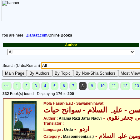
You are here :
Ziaraat.com
/Online Books
Author
Search (Urdu/Roman)
<<
1
2
3
4
5
6
7
8
9
10
11
12
13
332
Book(s) found - Displaying
176
to
200
Mola Hasan(a.s.) - Sawaneh hayat
سن - علیہ السلام - سوانح حیات
-  جعفر نقوی
Author :
Allama Razi Jafar Naqvi
Translator :
- اردو
Language :
Urdu
Category :
Masoomeen(a.s.)