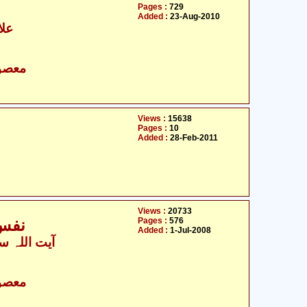
Pages :
729
Added :
23-Aug-2010
علا
- معصومین علیہ السلام
Views :
15638
Pages :
10
Added :
28-Feb-2011
Views :
20733
Pages :
576
نفس رسول - امام علی علیہ السلام
Added :
1-Jul-2008
آیت اللہ سی
- معصومین علیہ السلام