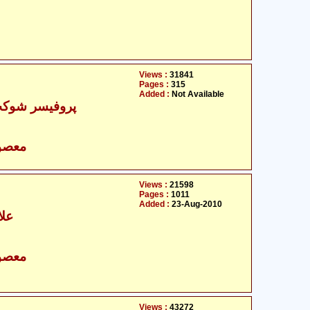
Views :
31841
Pages :
315
Added :
Not Available
پروفیسر شوکت 
- معصومین علیہ السلام
Views :
21598
Pages :
1011
Added :
23-Aug-2010
علا
- معصومین علیہ السلام
Views :
43272