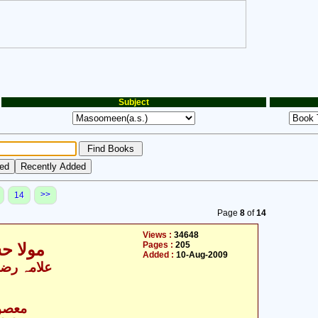
Subject
>>
14
Page
8
of
14
Views :
34648
Pages :
205
مولا ح
Added :
10-Aug-2009
علامہ رضی
- معصومین علیہ السلام