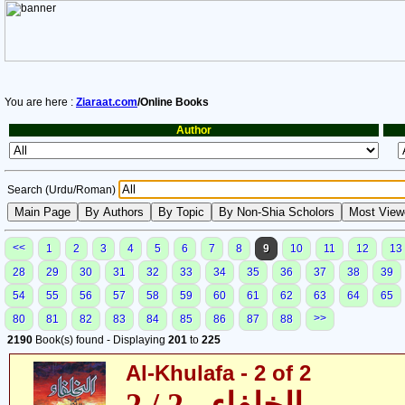
You are here :
Ziaraat.com
/Online Books
Author
Search (Urdu/Roman)
<<
1
2
3
4
5
6
7
8
9
10
11
12
13
28
29
30
31
32
33
34
35
36
37
38
39
54
55
56
57
58
59
60
61
62
63
64
65
>>
80
81
82
83
84
85
86
87
88
2190
Book(s) found - Displaying
201
to
225
Al-Khulafa - 2 of 2