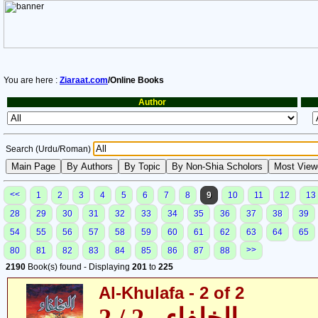
You are here :
Ziaraat.com
/Online Books
Author
Search (Urdu/Roman)
<<
1
2
3
4
5
6
7
8
9
10
11
12
13
28
29
30
31
32
33
34
35
36
37
38
39
54
55
56
57
58
59
60
61
62
63
64
65
>>
80
81
82
83
84
85
86
87
88
2190
Book(s) found - Displaying
201
to
225
Al-Khulafa - 2 of 2