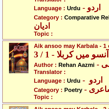
- اردو
Language :
Urdu
Category :
Comparative Re
ادیان
Topic :
Aik ansoo may Karbala - 1 
سو میں کربلا - 1 / 3
- 
Author :
Rehan Aazmi
Translator :
- اردو
Language :
Urdu
- عری
Category :
Poetry
Topic :