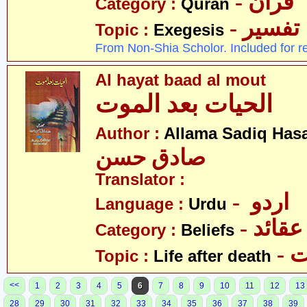
- قرآن
Category :
Quran
- تفسیر
Topic :
Exegesis
From Non-Shia Scholor. Included for r
Al hayat baad al mout
الحیات بعد الموت
Author :
Allama Sadiq Has
صادق حسن
Translator :
- اردو
Language :
Urdu
- عقائد
Category :
Beliefs
-
Topic :
Life after death
<<
1
2
3
4
5
6
7
8
9
10
11
12
13
28
29
30
31
32
33
34
35
36
37
38
39