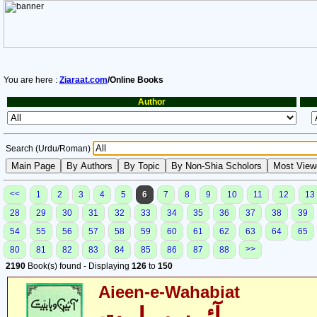
You are here :
Ziaraat.com
/Online Books
Author
Search (Urdu/Roman)
<<
1
2
3
4
5
6
7
8
9
10
11
12
13
28
29
30
31
32
33
34
35
36
37
38
39
54
55
56
57
58
59
60
61
62
63
64
65
>>
80
81
82
83
84
85
86
87
88
2190
Book(s) found - Displaying
126
to
150
Aieen-e-Wahabiat