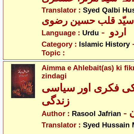
Translator :
Syed Qalbi Hus
- اردو
Language :
Urdu
Category :
Islamic History
Topic :
Aimma e Ahlebait(as) ki fikr
zindagi
 کی فکری اور سیاسی
زندگی
-
Author :
Rasool Jafrian
Translator :
Syed Hussain 