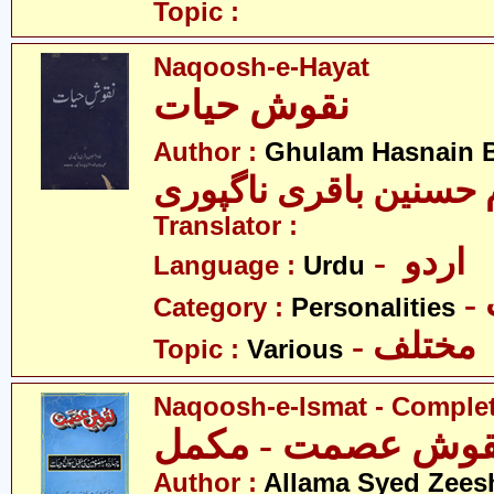
Topic :
Naqoosh-e-Hayat
نقوش حیات
Author :
Ghulam Hasnain B
Translator :
- اردو
Language :
Urdu
Category :
Personalities
- مختلف
Topic :
Various
Naqoosh-e-Ismat - Comple
قوش عصمت - مکمل
Author :
Allama Syed Zees