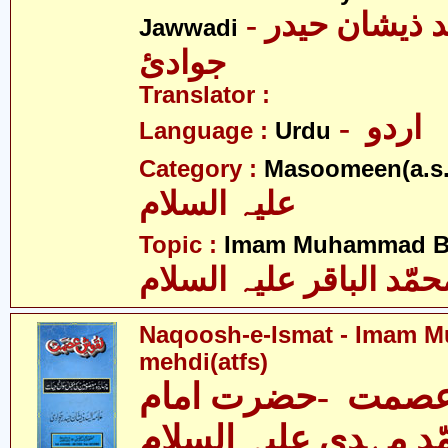
- علامہ سیّد ذیشان حیدر
Jawwadi
جوادئ
Translator :
- اردو
Language :
Urdu
Category :
Masoomeen(a.s.
علیہ السلام
Topic :
Imam Muhammad Baq
حمّد الباقر علیہ السلام
Naqoosh-e-Ismat - Imam
mehdi(atfs)
صمت -حضرت امام
د مہدی علیہ السلام