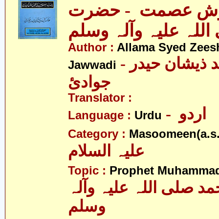
ش عصمت - حضرت
اللہ علیہ وآلہ وسلم
Author :
Allama Syed Zees
- علامہ سیّد ذیشان حیدر
Jawwadi
جوادئ
Translator :
- اردو
Language :
Urdu
Category :
Masoomeen(a.s.
علیہ السلام
Topic :
Prophet Muhamma
 صلی اللہ علیہ وآلہ
وسلم