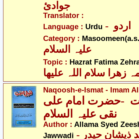
جوادئ
Translator :
- اردو
Language :
Urdu
Category :
Masoomeen(a.s.
علیہ السلام
Topic :
Hazrat Fatima Zehra
 زھرا سلام اللہ علیھا
Naqoosh-e-Ismat - Imam Ali
 -حضرت امام علی
نقی علیہ السلام
Author :
Allama Syed Zees
- علامہ سیّد ذیشان حیدر
Jawwadi