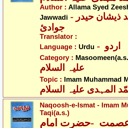
Author :
Allama Syed Zees
- علامہ سیّد ذیشان حیدر
Jawwadi
جوادئ
Translator :
- اردو
Language :
Urdu
Category :
Masoomeen(a.s.
علیہ السلام
Topic :
Imam Muhammad Me
ّد المہدی علیہ السلام
Naqoosh-e-Ismat - Imam
Taqi(a.s.)
صمت -حضرت امام