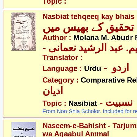
Topic :
Nasbiat tehqeeq kay bhais
Author :
Molana M. Abudr
- یم. عبد الرشید نعمانی
Translator :
- اردو
Language :
Urdu
Category :
Comparative Re
ادیان
- نسبیت
Topic :
Nasibiat
From Non-Shia Scholor. Included for r
Naseem-e-Bahisht - Tarju
wa Aqaabul Ammal