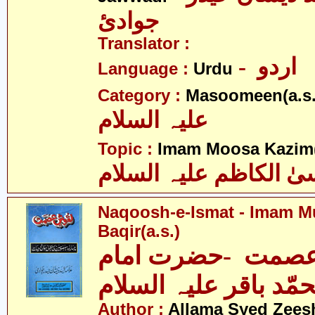
جوادئ
Translator :
- اردو
Language :
Urdu
Category :
Masoomeen(a.s.
علیہ السلام
Topic :
Imam Moosa Kazim(
ٰ الکاظم علیہ السلام
Naqoosh-e-Ismat - Imam
Baqir(a.s.)
صمت -حضرت امام
مّد باقر علیہ السلام
Author :
Allama Syed Zees