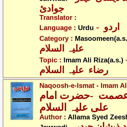
جوادئ
Translator :
- اردو
Language :
Urdu
Category :
Masoomeen(a.s.
علیہ السلام
- لی
Topic :
Imam Ali Riza(a.s.)
رضاء علیہ السلام
Naqoosh-e-Ismat - Imam Ali
صمت -حضرت امام
علی علیہ السلام
Author :
Allama Syed Zees
- علامہ سیّد ذیشان حیدر