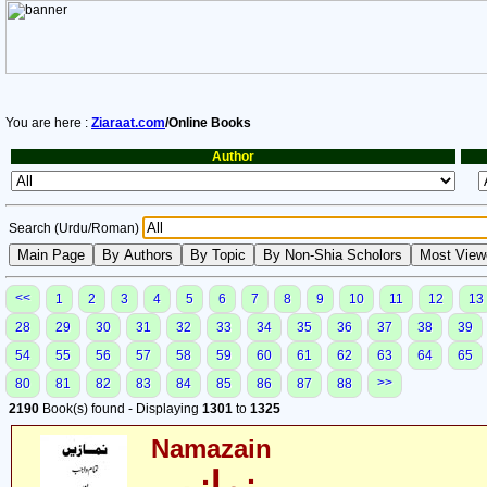
You are here :
Ziaraat.com
/Online Books
Author
Search (Urdu/Roman)
<<
1
2
3
4
5
6
7
8
9
10
11
12
13
28
29
30
31
32
33
34
35
36
37
38
39
54
55
56
57
58
59
60
61
62
63
64
65
>>
80
81
82
83
84
85
86
87
88
2190
Book(s) found - Displaying
1301
to
1325
Namazain