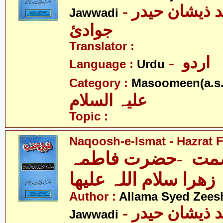
- علامہ سیّد ذیشان حیدر
Jawwadi
جوادئ
Translator :
- اردو
Language :
Urdu
Category :
Masoomeen(a.s.
علیہ السلام
Topic :
Naqoosh-e-Ismat - Hazrat F
مت -حضرت فاطمہ
زھرا سلام اللہ علیھا
Author :
Allama Syed Zees
- علامہ سیّد ذیشان حیدر
Jawwadi