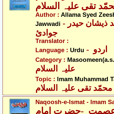
مّد تقی علیہ السلام
Author :
Allama Syed Zees
- علامہ سیّد ذیشان حیدر
Jawwadi
جوادئ
Translator :
- اردو
Language :
Urdu
Category :
Masoomeen(a.s.
علیہ السلام
Topic :
Imam Muhammad Taq
محمّد تقی علیہ السلام
Naqoosh-e-Ismat - Imam Saj
صمت -حضرت امام