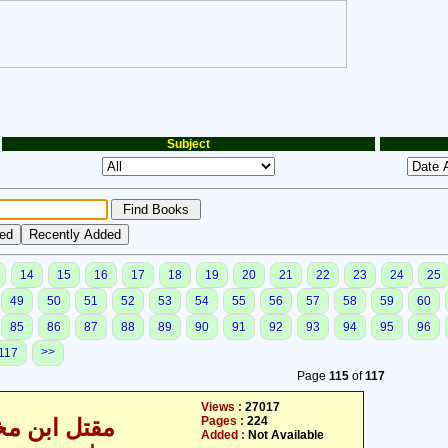
Subject
14
15
16
17
18
19
20
21
22
23
24
25
49
50
51
52
53
54
55
56
57
58
59
60
85
86
87
88
89
90
91
92
93
94
95
96
>>
117
Page
115
of
117
Views :
27017
Pages :
224
مقتل ابن مخ
Added :
Not Available