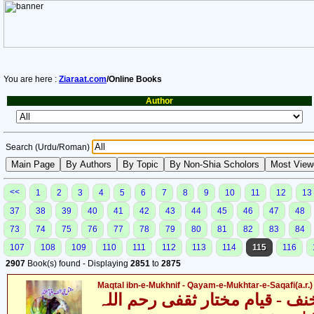
You are here :
Ziaraat.com
/Online Books
Author
Search (Urdu/Roman)
<<
1
2
3
4
5
6
7
8
9
10
11
12
13
37
38
39
40
41
42
43
44
45
46
47
48
73
74
75
76
77
78
79
80
81
82
83
84
107
108
109
110
111
112
113
114
115
116
2907
Book(s) found - Displaying
2851
to
2875
Maqtal ibn-e-Mukhnif - Qayam-e-Mukhtar-e-Saqafi(a.r.)
نف - قیام مختار ثقفی رحم اللہ