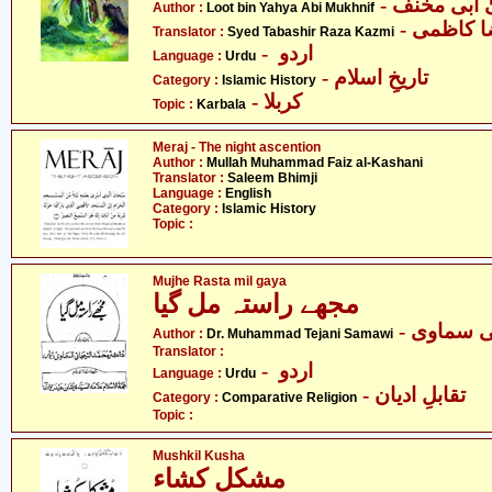
-  ابی مخنف
Author :
Loot bin Yahya Abi Mukhnif
-  کاظمی
Translator :
Syed Tabashir Raza Kazmi
- اردو
Language :
Urdu
- تاریخِ اسلام
Category :
Islamic History
- کربلا
Topic :
Karbala
Meraj - The night ascention
Author :
Mullah Muhammad Faiz al-Kashani
Translator :
Saleem Bhimji
Language :
English
Category :
Islamic History
Topic :
Mujhe Rasta mil gaya
مجھے راستہ مل گیا
- ی سماوی
Author :
Dr. Muhammad Tejani Samawi
Translator :
- اردو
Language :
Urdu
- تقابلِ ادیان
Category :
Comparative Religion
Topic :
Mushkil Kusha
مشکل کشاء