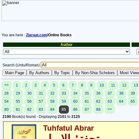
You are here :
Ziaraat.com
/Online Books
Author
Search (Urdu/Roman)
<<
1
2
3
4
5
6
7
8
9
10
11
12
13
28
29
30
31
32
33
34
35
36
37
38
39
54
55
56
57
58
59
60
61
62
63
64
65
>>
80
81
82
83
84
85
86
87
88
2190
Book(s) found - Displaying
2101
to
2125
Tuhfatul Abrar