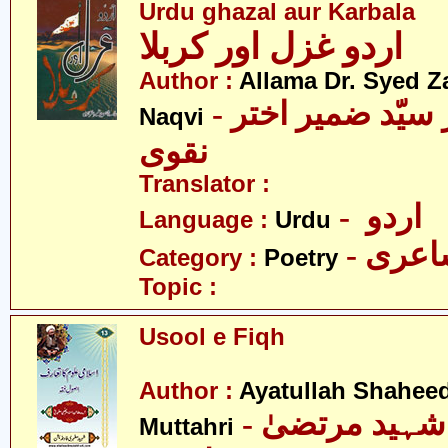
Urdu ghazal aur Karbala
اردو غزل اور کربلا
Author :
Allama Dr. Syed Z
- علامہ ڈاکٹر سیّد ضمیر اختر
Naqvi
نقوی
Translator :
- اردو
Language :
Urdu
- عری
Category :
Poetry
Topic :
Usool e Fiqh
Author :
Ayatullah Shahee
- آیت اللہ شہید مرتضیٰ
Muttahri