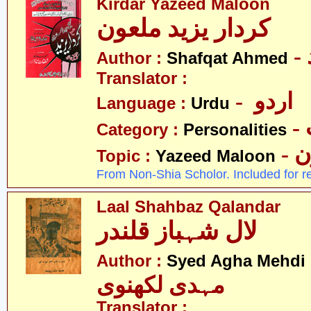
Kirdar Yazeed Maloon
کردار یزید ملعون
Author :
Shafqat Ahmed
Translator :
- اردو
Language :
Urdu
Category :
Personalities
-
Topic :
Yazeed Maloon
From Non-Shia Scholor. Included for r
Laal Shahbaz Qalandar
لال شہباز قلندر
- 
Author :
Syed Agha Mehdi
مہدی لکھنوی
Translator :