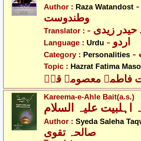
- ضا
Author :
Raza Watandost
وطندوست
- یدر زیدی
Translator :
- اردو
Language :
Urdu
Category :
Personalities
Topic :
Hazrat Fatima Mas
فاطمہ معصومہ قمؑ
Kareema-e-Ahle Bait(a.s.)
 اہلبیت علیہ السلام
Author :
Syeda Saleha Taq
صالحہ تقوی