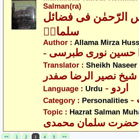
Salman(ra)
 الرّحمٰن فی فضائل
سلمانؑ
Author :
Allama Mirza Huss
-  حسین نوری طبرسی
Translator :
Sheikh Naseer 
شیخ نصیر الرضا صفدر
- اردو
Language :
Urdu
Category :
Personalities
Topic :
Hazrat Salman Muh
حضرت سلمان محمدی
<<
>>
1
2
3
4
5