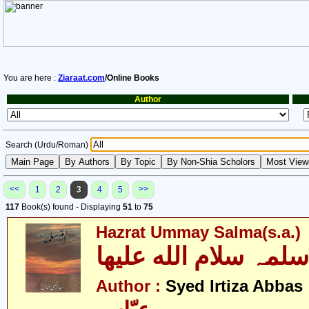
You are here :
Ziaraat.com
/Online Books
Author
Search (Urdu/Roman)
<<
>>
1
2
3
4
5
117
Book(s) found - Displaying
51
to
75
Hazrat Ummay Salma(s.a.)
- ضا
Author :
Syed Irtiza Abbas