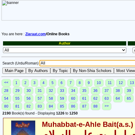
You are here :
Ziaraat.com
/Online Books
Author
Search (Urdu/Roman)
<<
1
2
3
4
5
6
7
8
9
10
11
12
13
28
29
30
31
32
33
34
35
36
37
38
39
54
55
56
57
58
59
60
61
62
63
64
65
>>
80
81
82
83
84
85
86
87
88
2190
Book(s) found - Displaying
1226
to
1250
Muhabbat-e-Ahle Bait(a.s.)