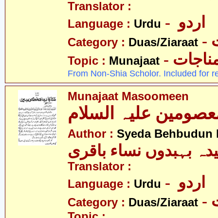
Translator :
- اردو
Language :
Urdu
-
Category :
Duas/Ziaraat
- ناجات
Topic :
Munajaat
From Non-Shia Scholor. Included for r
Munajaat Masoomeen
Author :
Syeda Behbudun N
دہ بہبدوں نساء باقری
Translator :
- اردو
Language :
Urdu
-
Category :
Duas/Ziaraat
Topic :