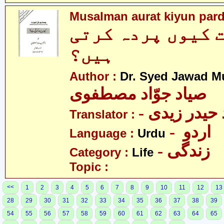
Musalman aurat kiyun pard
 کیوں پردہ کرتی
ہیں؟
Author :
Dr. Syed Jawad M
صیاد جوّاد مصطفوی
Translator :
- اردو
Language :
Urdu
- زندگی
Category :
Life
Topic :
<<
1
2
3
4
5
6
7
8
9
10
11
12
13
28
29
30
31
32
33
34
35
36
37
38
39
54
55
56
57
58
59
60
61
62
63
64
65