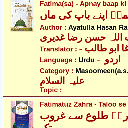
Fatima(sa) - Apnay baap k
ہؑ اپنے باپ کی ماں
Author :
Ayatulla Hasan Ra
 اللہ حسن رضا غدیری
- ا ابو طالب
Translator :
- اردو
Language :
Urdu
Category :
Masoomeen(a.s.
علیہ السلام
Topic :
Fatimatuz Zahra - Taloo se
راؑ طلوع سے غروب