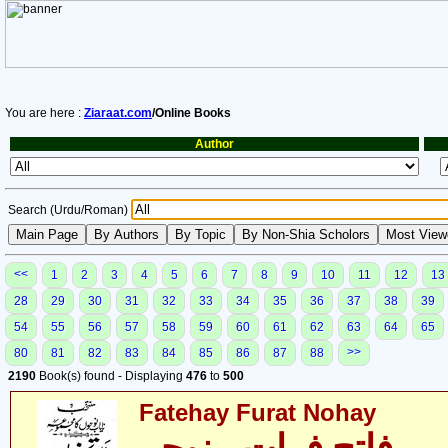
You are here :
Ziaraat.com
/Online Books
Author
Search (Urdu/Roman)
<<
1
2
3
4
5
6
7
8
9
10
11
12
13
28
29
30
31
32
33
34
35
36
37
38
39
54
55
56
57
58
59
60
61
62
63
64
65
>>
80
81
82
83
84
85
86
87
88
2190
Book(s) found - Displaying
476
to
500
Fatehay Furat Nohay