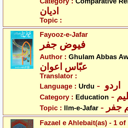
Category :
Comparative Re
ادیان
Topic :
Fayooz-e-Jafar
فیوض جفر
Author :
Ghulam Abbas A
عبّاس اعوان
Translator :
- اردو
Language :
Urdu
- یم
Category :
Education
- جفر
Topic :
Ilm-e-Jafar
Fazael e Ahlebait(as) - 1 of