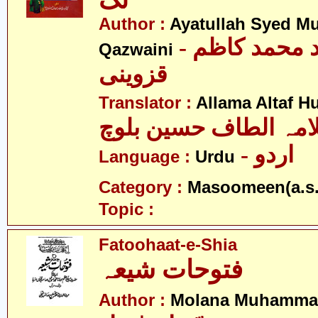
تک
Author :
Ayatullah Syed 
- آیت اللہ سید محمد کاظم
Qazwaini
قزوینی
Translator :
Allama Altaf H
امہ الطاف حسین بلوچ
- اردو
Language :
Urdu
Category :
Masoomeen(a.s.
Topic :
Fatoohaat-e-Shia
فتوحات شیعہ
Author :
Molana Muhammad