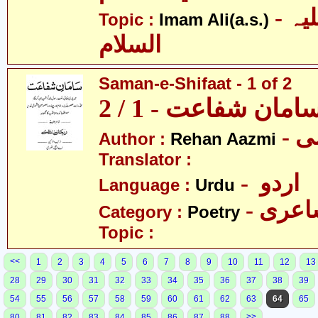
- امام علی علیہ
Topic :
Imam Ali(a.s.)
السلام
Saman-e-Shifaat - 1 of 2
امان شفاعت - 1 / 2
- 
Author :
Rehan Aazmi
Translator :
- اردو
Language :
Urdu
- عری
Category :
Poetry
Topic :
<<
1
2
3
4
5
6
7
8
9
10
11
12
13
28
29
30
31
32
33
34
35
36
37
38
39
54
55
56
57
58
59
60
61
62
63
64
65
>>
80
81
82
83
84
85
86
87
88