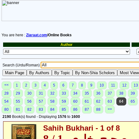
You are here :
Ziaraat.com
/Online Books
Author
Search (Urdu/Roman)
<<
1
2
3
4
5
6
7
8
9
10
11
12
13
28
29
30
31
32
33
34
35
36
37
38
39
54
55
56
57
58
59
60
61
62
63
64
65
>>
80
81
82
83
84
85
86
87
88
2190
Book(s) found - Displaying
1576
to
1600
Sahih Bukhari - 1 of 8