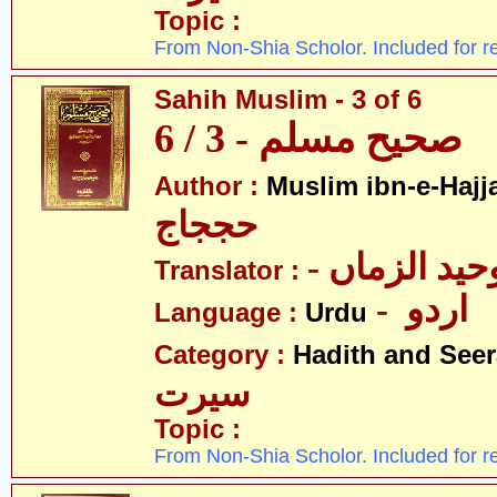
Topic :
From Non-Shia Scholor. Included for r
Sahih Muslim - 3 of 6
صحیح مسلم - 3 / 6
Author :
Muslim ibn-e-Hajj
حججاج
- ید الزماں
Translator :
- اردو
Language :
Urdu
Category :
Hadith and Seer
سیرت
Topic :
From Non-Shia Scholor. Included for r