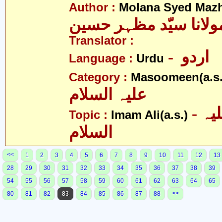
Author :
Molana Syed Mazh
ولانا سیّد مظہر حسین
Translator :
- اردو
Language :
Urdu
Category :
Masoomeen(a.s.
علیہ السلام
- امام علی علیہ
Topic :
Imam Ali(a.s.)
السلام
<<
1
2
3
4
5
6
7
8
9
10
11
12
13
28
29
30
31
32
33
34
35
36
37
38
39
54
55
56
57
58
59
60
61
62
63
64
65
>>
80
81
82
83
84
85
86
87
88