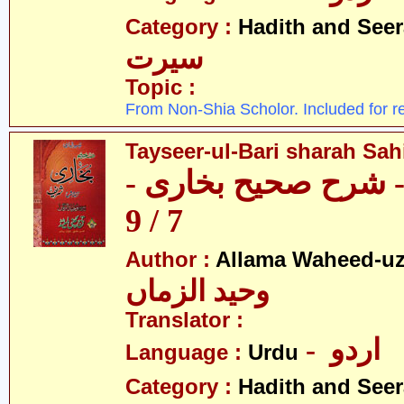
Category :
Hadith and Seer
سیرت
Topic :
From Non-Shia Scholor. Included for r
Tayseer-ul-Bari sharah Sahi
ری - شرح صحیح بخاری
7 / 9
Author :
Allama Waheed-u
وحید الزماں
Translator :
- اردو
Language :
Urdu
Category :
Hadith and Seer