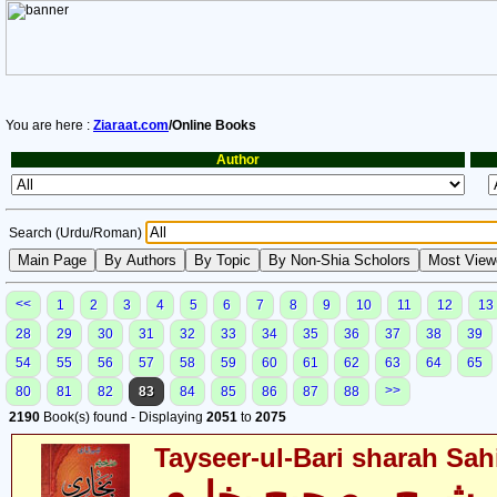
You are here :
Ziaraat.com
/Online Books
Author
Search (Urdu/Roman)
<<
1
2
3
4
5
6
7
8
9
10
11
12
13
28
29
30
31
32
33
34
35
36
37
38
39
54
55
56
57
58
59
60
61
62
63
64
65
>>
80
81
82
83
84
85
86
87
88
2190
Book(s) found - Displaying
2051
to
2075
Tayseer-ul-Bari sharah Sahi