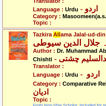
Translator :
- اردو
Language :
Urdu
Category :
Masoomeen(a.s.
Topic :
Tazkira
All
ama Jalal-ud-din
Author :
Dr. Muhammad Ab
- دالسلیم چشتی
Chishti
Translator :
- اردو
Language :
Urdu
Category :
Comparative Re
ادیان
Topic :
From Non-Shia Scholor. Included for r