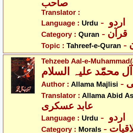
صاحب
Translator :
- اردو
Language :
Urdu
- قرآن
Category :
Quran
Topic :
Tahreef-e-Quran
Tehzeeb Aal-e-Muhammad(a
-
Author :
Allama Majlisi
Translator :
Allama Abid As
عابد عسکری
- اردو
Language :
Urdu
- قیات
Category :
Morals