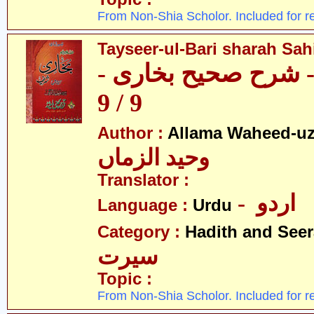
From Non-Shia Scholor. Included for r
Tayseer-ul-Bari sharah Sahi
ری - شرح صحیح بخاری
9 / 9
Author :
Allama Waheed-u
وحید الزماں
Translator :
- اردو
Language :
Urdu
Category :
Hadith and Seer
سیرت
Topic :
From Non-Shia Scholor. Included for r