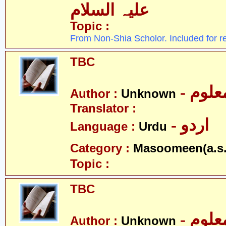
علیہ السلام
Topic :
From Non-Shia Scholor. Included for r
TBC
- علوم
Author :
Unknown
Translator :
- اردو
Language :
Urdu
Category :
Masoomeen(a.s.
Topic :
TBC
- علوم
Author :
Unknown