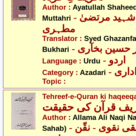
Author :
Ayatullah Shahee
- آیت اللہ شہید مرتضیٰ
Muttahri
مطہری
Translator :
Syed Ghazanfa
- حسین بخآری
Bukhari
- اردو
Language :
Urdu
- اری
Category :
Azadari
Topic :
Tehreef-e-Quran ki haqeeq
Author :
Allama Ali Naqi N
- علامہ علی نقی نقوی - نقّن
Sahab)