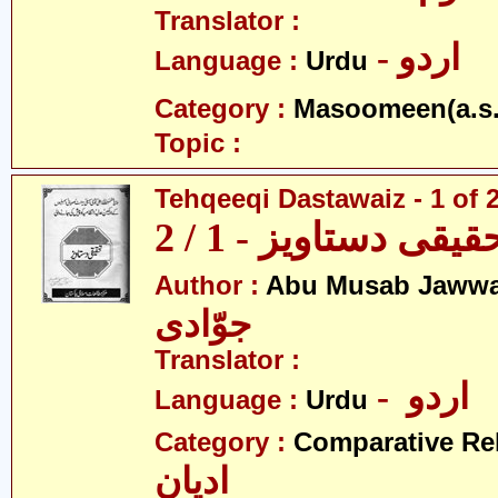
Translator :
- اردو
Language :
Urdu
Category :
Masoomeen(a.s.
Topic :
Tehqeeqi Dastawaiz - 1 of 
قیقی دستاویز - 1 / 2
Author :
Abu Musab Jawwa
جوّادی
Translator :
- اردو
Language :
Urdu
Category :
Comparative Re
ادیان