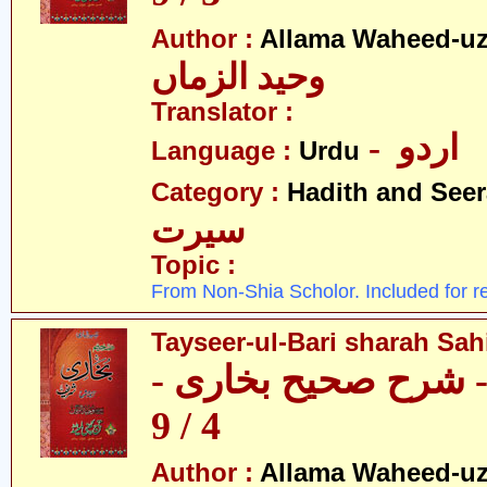
Author :
Allama Waheed-u
وحید الزماں
Translator :
- اردو
Language :
Urdu
Category :
Hadith and Seer
سیرت
Topic :
From Non-Shia Scholor. Included for r
Tayseer-ul-Bari sharah Sahi
ری - شرح صحیح بخاری
4 / 9
Author :
Allama Waheed-u