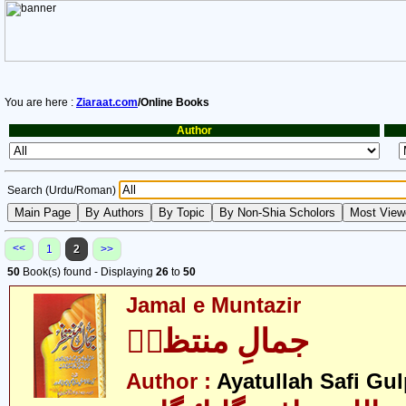
You are here :
Ziaraat.com
/Online Books
Author
Search (Urdu/Roman)
<<
1
2
>>
50
Book(s) found - Displaying
26
to
50
Jamal e Muntazir
جمالِ منتظرؑ
Author :
Ayatullah Safi Gu