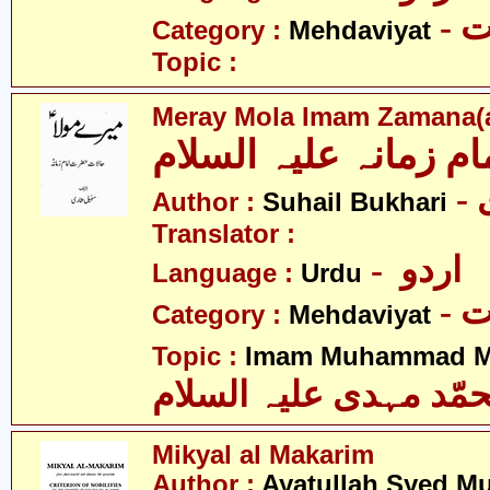
-
Category :
Mehdaviyat
Topic :
Meray Mola Imam Zamana(a
ام زمانہ علیہ السلام
Author :
Suhail Bukhari
Translator :
- اردو
Language :
Urdu
-
Category :
Mehdaviyat
Topic :
Imam Muhammad Me
مّد مہدی علیہ السلام
Mikyal al Makarim
Author :
Ayatullah Syed 