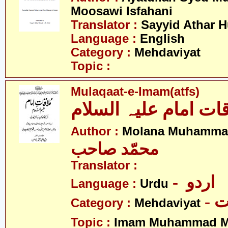
Moosawi Isfahani
Translator :
Sayyid Athar H
Language :
English
Category :
Mehdaviyat
Topic :
Mulaqaat-e-Imam(atfs)
قات امام علیہ السلام
Author :
Molana Muhamma
محمّد صاحب
Translator :
- اردو
Language :
Urdu
-
Category :
Mehdaviyat
Topic :
Imam Muhammad Me