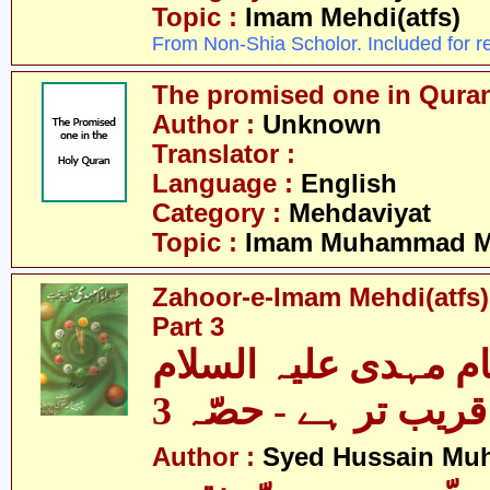
Topic :
Imam Mehdi(atfs)
From Non-Shia Scholor. Included for r
The promised one in Qura
Author :
Unknown
Translator :
Language :
English
Category :
Mehdaviyat
Topic :
Imam Muhammad Me
Zahoor-e-Imam Mehdi(atfs) 
Part 3
م مہدی علیہ السلام
قریب تر ہے - حصّہ 3
Author :
Syed Hussain Mu