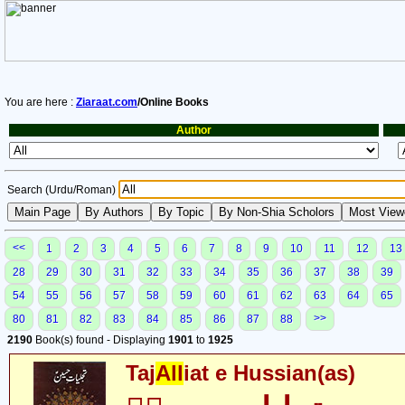
You are here :
Ziaraat.com
/Online Books
Author
Search (Urdu/Roman)
<<
1
2
3
4
5
6
7
8
9
10
11
12
13
28
29
30
31
32
33
34
35
36
37
38
39
54
55
56
57
58
59
60
61
62
63
64
65
>>
80
81
82
83
84
85
86
87
88
2190
Book(s) found - Displaying
1901
to
1925
Taj
All
iat e Hussian(as)