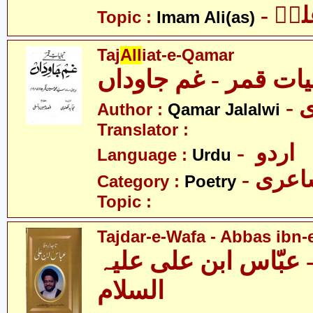
- یؑ
Topic :
Imam Ali(as)
Taj
All
iat-e-Qamar
یات قمر - غم جاوداں
-
Author :
Qamar Jalalwi
Translator :
- اردو
Language :
Urdu
- عری
Category :
Poetry
Topic :
Tajdar-e-Wafa - Abbas ibn-e
- عبّاس ابن علی علیہ
السلام