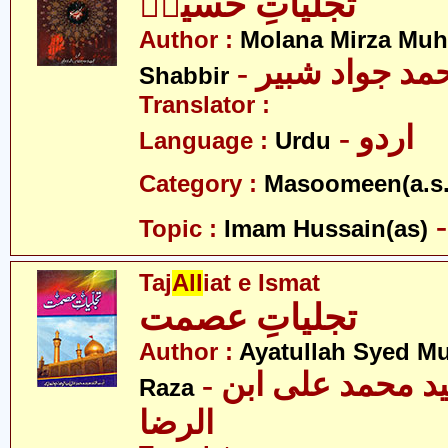
تجلیاتِ حسینؑ
Author :
Molana Mirza M
- مد جواد شبیر
Shabbir
Translator :
- اردو
Language :
Urdu
Category :
Masoomeen(a.s.
Topic :
Imam Hussain(as)
Taj
All
iat e Ismat
تجلیاتِ عصمت
Author :
Ayatullah Syed M
- آیت اللہ سید محمد علی ابن
Raza
الرضا