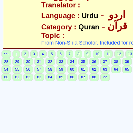
Translator :
- اردو
Language :
Urdu
- قرآن
Category :
Quran
Topic :
From Non-Shia Scholor. Included for r
<<
1
2
3
4
5
6
7
8
9
10
11
12
13
28
29
30
31
32
33
34
35
36
37
38
39
54
55
56
57
58
59
60
61
62
63
64
65
>>
80
81
82
83
84
85
86
87
88