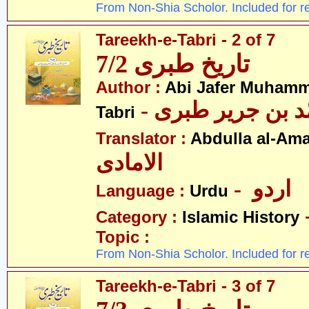
From Non-Shia Scholor. Included for r
Tareekh-e-Tabri - 2 of 7
تاریخ طبری 7/2
Author :
Abi Jafer Muhamm
-  بن جریر طبری
Tabri
Translator :
Abdulla al-Am
الامادی
- اردو
Language :
Urdu
Category :
Islamic History
Topic :
From Non-Shia Scholor. Included for r
Tareekh-e-Tabri - 3 of 7