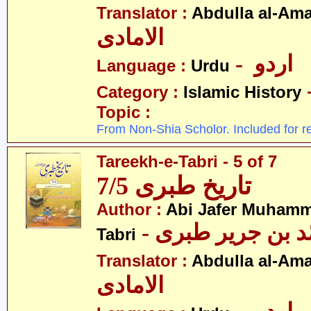
Translator :
Abdulla al-Am
الامادی
- اردو
Language :
Urdu
Category :
Islamic History
Topic :
From Non-Shia Scholor. Included for r
Tareekh-e-Tabri - 5 of 7
تاریخ طبری 7/5
Author :
Abi Jafer Muhamm
-  بن جریر طبری
Tabri
Translator :
Abdulla al-Am
الامادی