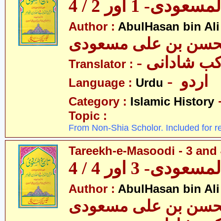
عودی- 1 اور 2 / 4
Author :
AbulHasan bin Al
- ب شادانی
Translator :
- اردو
Language :
Urdu
Category :
Islamic History
Topic :
From Non-Shia Scholor. Included for r
Tareekh-e-Masoodi - 3 and 
عودی- 3 اور 4 / 4
Author :
AbulHasan bin Al