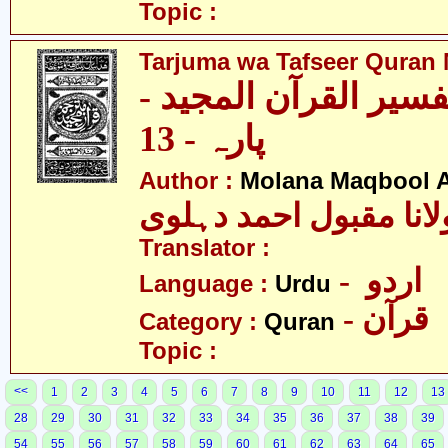
Topic :
Tarjuma wa Tafseer Quran 
تفسیر القرآن المجید
پارہ - 13
Author :
Molana Maqbool 
لانا مقبول احمد دہلوی
Translator :
- اردو
Language :
Urdu
- قرآن
Category :
Quran
Topic :
<<
1
2
3
4
5
6
7
8
9
10
11
12
13
28
29
30
31
32
33
34
35
36
37
38
39
54
55
56
57
58
59
60
61
62
63
64
65