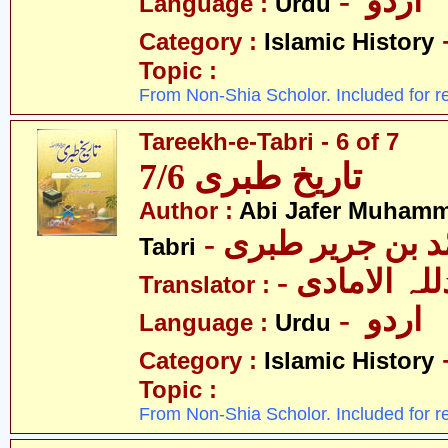
- اردو
Language :
Urdu
Category :
Islamic History
Topic :
From Non-Shia Scholor. Included for r
Tareekh-e-Tabri - 6 of 7
تاریخ طبری 7/6
Author :
Abi Jafer Muhamm
-  بن جریر طبری
Tabri
- لہ الامادی
Translator :
- اردو
Language :
Urdu
Category :
Islamic History
Topic :
From Non-Shia Scholor. Included for r