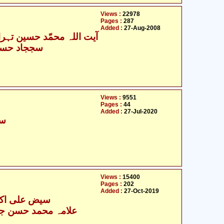
Views :
22978
Pages :
287
Added :
27-Aug-2008
آیت اللہ محمّد حسین تہران
سججاد حسین
Views :
9551
Pages :
44
Added :
27-Jul-2020
سی
Views :
15400
Pages :
202
Added :
27-Oct-2019
سیض علی اکبر 
علامہ محمد حسن جع