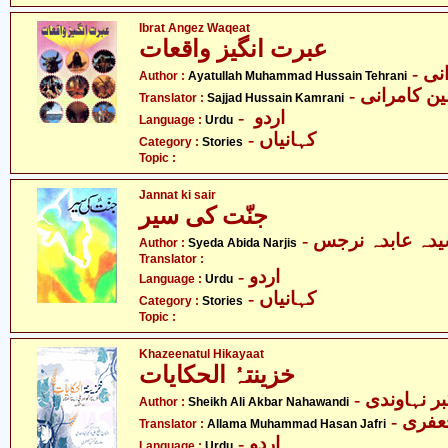
Ibrat Angez Waqeat
عبرت انگیز واقعات
- ی
Author :
Ayatullah Muhammad Hussain Tehrani
-  کامرانی
Translator :
Sajjad Hussain Kamrani
- اردو
Language :
Urdu
- کہانیاں
Category :
Stories
Topic :
Jannat ki sair
جنّت کی سیر
- دہ عابدہ نرجس
Author :
Syeda Abida Narjis
Translator :
- اردو
Language :
Urdu
- کہانیاں
Category :
Stories
Topic :
Khazeenatul Hikayaat
خزینتہُ الحکایات
- نہاوندی
Author :
Sheikh Ali Akbar Nahawandi
- فری
Translator :
Allama Muhammad Hasan Jafri
- اردو
Language :
Urdu