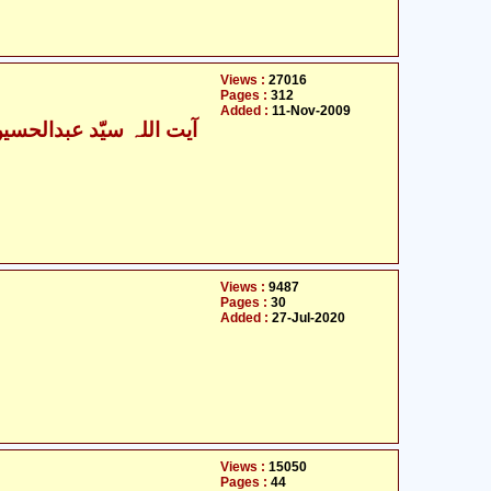
Views :
27016
Pages :
312
Added :
11-Nov-2009
Views :
9487
Pages :
30
Added :
27-Jul-2020
Views :
15050
Pages :
44