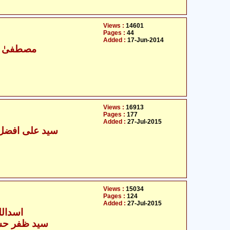
Views :
14601
Pages :
44
Added :
17-Jun-2014
مصطفیٰ زم
Views :
16913
Pages :
177
Added :
27-Jul-2015
سید علی افضل 
Views :
15034
Pages :
124
Added :
27-Jul-2015
اسداللہ
سید ظفر حسی