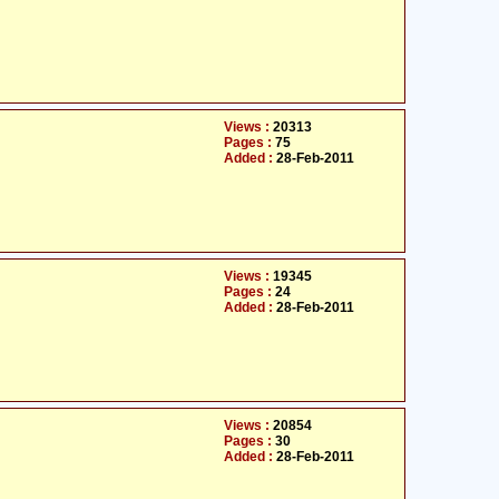
Views :
20313
Pages :
75
Added :
28-Feb-2011
Views :
19345
Pages :
24
Added :
28-Feb-2011
Views :
20854
Pages :
30
Added :
28-Feb-2011