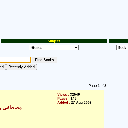
Subject
Page
1
of
2
Views :
32549
Pages :
146
Added :
27-Aug-2008
مصطفیٰ زم