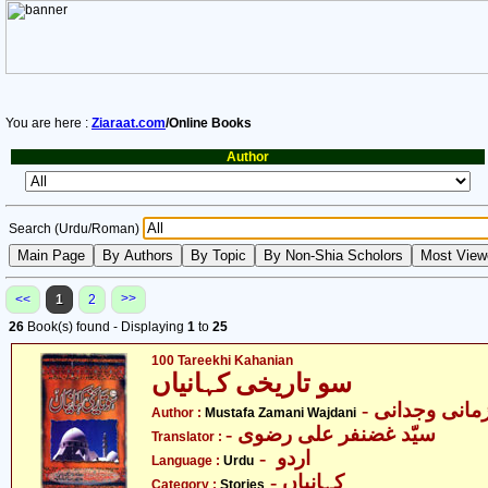
You are here :
Ziaraat.com
/Online Books
Author
Search (Urdu/Roman)
>>
<<
1
2
26
Book(s) found - Displaying
1
to
25
100 Tareekhi Kahanian
سو تاریخی کہانیاں
- انی وجدانی
Author :
Mustafa Zamani Wajdani
- سیّد غضنفر علی رضوی
Translator :
- اردو
Language :
Urdu
- کہانیاں
Category :
Stories