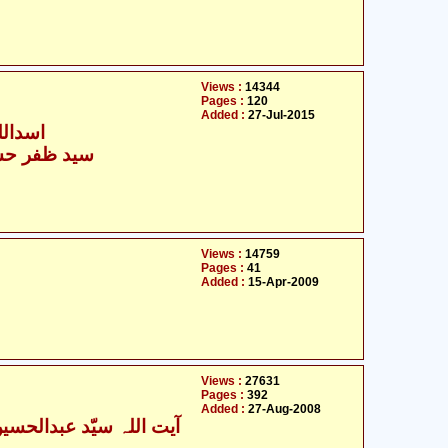
Views :
14344
Pages :
120
Added :
27-Jul-2015
اسداللہ
سید ظفر حسی
Views :
14759
Pages :
41
Added :
15-Apr-2009
Views :
27631
Pages :
392
Added :
27-Aug-2008