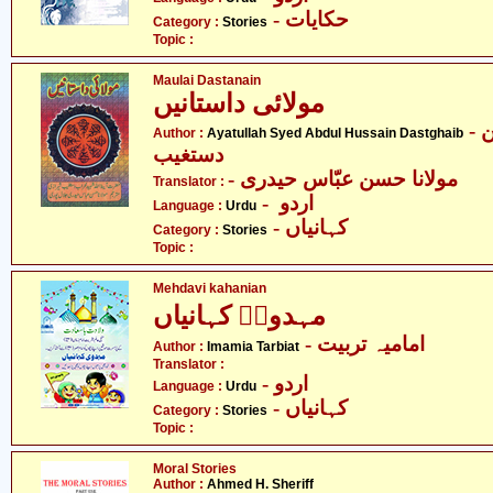
- حکایات
Category :
Stories
Topic :
Maulai Dastanain
مولائی داستانیں
- آیت اللہ سیّد عبدالحسین
Author :
Ayatullah Syed Abdul Hussain Dastghaib
دستغیب
- مولانا حسن عبّاس حیدری
Translator :
- اردو
Language :
Urdu
- کہانیاں
Category :
Stories
Topic :
Mehdavi kahanian
مہدویؑ کہانیاں
- امامیہ تربیت
Author :
Imamia Tarbiat
Translator :
- اردو
Language :
Urdu
- کہانیاں
Category :
Stories
Topic :
Moral Stories
Author :
Ahmed H. Sheriff