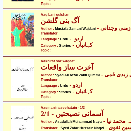
Topic :
Aag bani gulshan
آگ بنی گلشن
- نی وجدانی
Author :
Mustafa Zamani Wajdani
Translator :
- اردو
Language :
Urdu
- کہانیاں
Category :
Stories
Topic :
Aakhirat saz waqeat
آخرت ساز واقعات
- زیدی قمی
Author :
Syed Ali Afzal Zaidi Qummi
Translator :
- اردو
Language :
Urdu
- کہانیاں
Category :
Stories
Topic :
Aasmani naseehatain - 1/2
آسمانی نصیحتیں - 2/1
-  محمد نیا
Author :
Asadullah Muhammad Naya
- ن نقوی
Translator :
Syed Zafar Hussain Naqvi