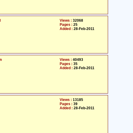
d
Views :
32068
Pages :
25
Added :
28-Feb-2011
an
Views :
40493
Pages :
35
Added :
28-Feb-2011
Views :
13185
Pages :
39
Added :
28-Feb-2011