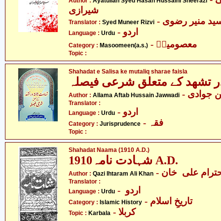
Author :
Ayatullah Syed Hasan Hussaini Sheerazi
شیرازی
- ید منیر رضوی
Translator :
Syed Muneer Rizvi
- اردو
Language :
Urdu
- معصومینؑ
Category :
Masoomeen(a.s.)
Topic :
Shahadat e Salisa ke mutaliq sharae faisla
در تشھد کے متعلق شرعی فیصلہ
-  جوادی
Author :
Allama Aftab Hussain Jawwadi
Translator :
- اردو
Language :
Urdu
- فقہ
Category :
Jurisprudence
Topic :
Shahadat Naama (1910 A.D.)
شہادت نامہ1910 A.D.
- رام علی خان
Author :
Qazi Ihtaram Ali Khan
Translator :
- اردو
Language :
Urdu
- تاریخِ اسلام
Category :
Islamic History
- کربلا
Topic :
Karbala