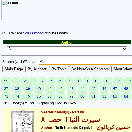
You are here :
Ziaraat.com
/Online Books
Author
Search (Urdu/Roman)
<<
1
2
3
4
5
6
7
8
9
10
11
12
13
37
38
39
40
41
42
43
44
45
46
47
48
73
74
75
76
77
78
79
80
81
82
83
84
2190
Book(s) found - Displaying
1651
to
1675
Seeratun Nabi(s) - Part 08
سیرت النبیؐ حصہ ۸
- سین کرپالوی
Author :
Talib Hussain Kirpalvi