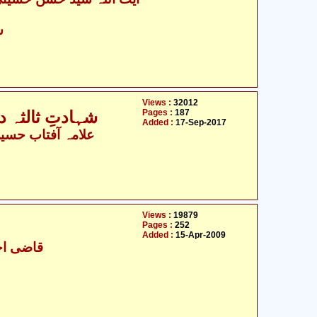
س
Views :
32012
Pages :
187
شہادتِ ثالثہ 
Added :
17-Sep-2017
علامہ آفتاب حسین
Views :
19879
Pages :
252
Added :
15-Apr-2009
قاضی احت