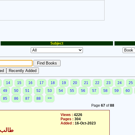
Subject
14
15
16
17
18
19
20
21
22
23
24
25
49
50
51
52
53
54
55
56
57
58
59
60
>>
85
86
87
88
Page
67
of
88
Views :
4226
Pages :
304
Added :
16-Oct-2023
طالب ح