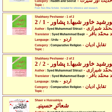
- دیث اور سیرت
Category :
Hadith and Seerat
Topic :
From Non-Shia Scholor. Included for reference and research.
Shabhaey Peshawar - 1 of 2
رشید خاور شبھاۓ پشاور - 1 / 2
- حمّد شیرازی
Author :
Syed Muhammad Shirazi
-  محمّد باقر
Translator :
Syed Muhammad Baqir
- اردو
Language :
Urdu
- تقابلِ ادیان
Category :
Comparative Religion
Topic :
Shabhaey Peshawar - 2 of 2
رشید خاور شبھاۓ پشاور - 2 / 2
- حمّد شیرازی
Author :
Syed Muhammad Shirazi
-  محمّد باقر
Translator :
Syed Muhammad Baqir
- اردو
Language :
Urdu
- تقابلِ ادیان
Category :
Comparative Religion
Topic :
Shaer e Hussainiya
شعائرِ حسینیہ
- آیت اللہ سید حسن حسینی