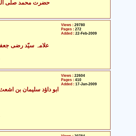
Views :
29780
Pages :
272
Added :
22-Feb-2009
علامہ سیّد رضی جعفر 
ح
Views :
22604
Pages :
410
Added :
17-Jan-2009
ح