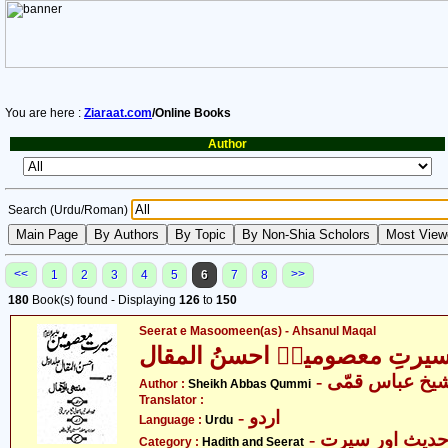
You are here :
Ziaraat.com
/Online Books
Author
Search (Urdu/Roman)
<<
>>
1
2
3
4
5
6
7
8
180
Book(s) found - Displaying
126
to
150
Seerat e Masoomeen(as) - Ahsanul Maqal
یرتِ معصومینؑ احسنُ المقال
- یخ عباس قمّی
Author :
Sheikh Abbas Qummi
Translator :
- اردو
Language :
Urdu
- دیث اور سیرت
Category :
Hadith and Seerat