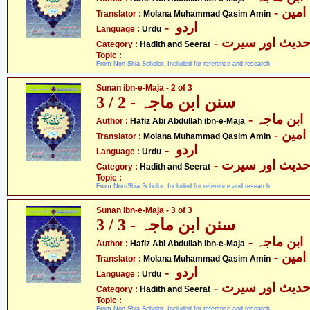
- مین
Translator :
Molana Muhammad Qasim Amin
- اردو
Language :
Urdu
- دیث اور سیرت
Category :
Hadith and Seerat
Topic :
From Non-Shia Scholor. Included for reference and research.
Sunan ibn-e-Maja - 2 of 3
سنن ابن ماجہ - 2 / 3
- بن ماجہ
Author :
Hafiz Abi Abdullah ibn-e-Maja
- مین
Translator :
Molana Muhammad Qasim Amin
- اردو
Language :
Urdu
- دیث اور سیرت
Category :
Hadith and Seerat
Topic :
From Non-Shia Scholor. Included for reference and research.
Sunan ibn-e-Maja - 3 of 3
سنن ابن ماجہ - 3 / 3
- بن ماجہ
Author :
Hafiz Abi Abdullah ibn-e-Maja
- مین
Translator :
Molana Muhammad Qasim Amin
- اردو
Language :
Urdu
- دیث اور سیرت
Category :
Hadith and Seerat
Topic :
From Non-Shia Scholor. Included for reference and research.