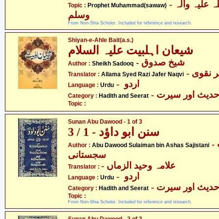
- حضرت محمد صلی اللہ علیہ وآلہ
Topic :
Prophet Muhammad(sawaw)
وسلم
From Non-Shia Scholor. Included for reference and research.
Shiyan-e-Ahle Bait(a.s.)
شیعان اہلبیت علیہ السلام
- شیخ صدوق
Author :
Sheikh Sadooq
- نقوی
Translator :
Allama Syed Razi Jafer Naqvi
- اردو
Language :
Urdu
- دیث اور سیرت
Category :
Hadith and Seerat
Topic :
Sunan Abu Dawood - 1 of 3
سنن ابو داؤد - 1 / 3
- ابو داؤد سلیمان بن اشعث
Author :
Abu Dawood Sulaiman bin Ashas Sajistani
سجستانی
- علامہ وحید الزماں
Translator :
- اردو
Language :
Urdu
- دیث اور سیرت
Category :
Hadith and Seerat
Topic :
From Non-Shia Scholor. Included for reference and research.