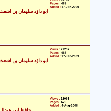
Views :
20784
Pages :
489
Added :
17-Jan-2009
ح
Views :
21237
Pages :
487
Added :
17-Jan-2009
ح
Views :
22068
Pages :
623
Added :
4-Aug-2008
حافظ ابی عبدللہ ا