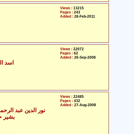
Views :
13215
Pages :
243
Added :
28-Feb-2011
Views :
22072
Pages :
62
Added :
26-Sep-2008
- اسد الرحمان قدسی
ح
Views :
22485
Pages :
432
Added :
27-Aug-2008
نور الدین عبد الرحما
بشیر ح
ح