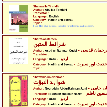
Shamaaile Tirmidhi
Author :
Abu Isa Tirmidhi
Translator :
Language :
English
Category :
Hadith and Seerat
Topic :
From Non-Shia Scholor. Included for reference and research.
Sharat-al-Mateen
شرائط المتین
Author :
Asad-ur-Rahman Qudsi
Translator :
- اردو
Language :
Urdu
- دیث اور سیرت
Category :
Hadith and Seerat
Topic :
Shawahid-un-Nabuwah
شواہد النبوّت
- ن جامی
Author :
Nooruddin AbdurRahman Jami
- سین ناظم
Translator :
Basheer Hussain Nazim
- اردو
Language :
Urdu
- دیث اور سیرت
Category :
Hadith and Seerat