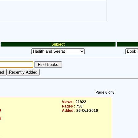
Subject
Page
6
of
8
Views :
21822
Pages :
758
س
Added :
26-Oct-2016
ش
ح