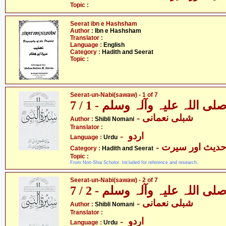
Topic :
Seerat ibn e Hashsham
Author :
Ibn e Hashsham
Translator :
Language :
English
Category :
Hadith and Seerat
Topic :
Seerat-un-Nabi(sawaw) - 1 of 7
 اللہ علیہ وآلہ وسلم - 1 / 7
- شبلی نعمانی
Author :
Shibli Nomani
Translator :
- اردو
Language :
Urdu
- دیث اور سیرت
Category :
Hadith and Seerat
Topic :
From Non-Shia Scholor. Included for reference and research.
Seerat-un-Nabi(sawaw) - 2 of 7
 اللہ علیہ وآلہ وسلم - 2 / 7
- شبلی نعمانی
Author :
Shibli Nomani
Translator :
- اردو
Language :
Urdu