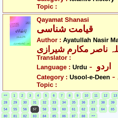
Topic :
Qayamat Shanasi
قیامت شناسی
Author :
Ayatullah Nasir M
لہ ناصر مکارم شیرازی
Translator :
- اردو
Language :
Urdu
Category :
Usool-e-Deen
Topic :
<<
1
2
3
4
5
6
7
8
9
10
11
12
13
28
29
30
31
32
33
34
35
36
37
38
39
54
55
56
57
58
59
60
61
62
63
64
65
>>
80
81
82
83
84
85
86
87
88