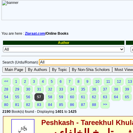
You are here :
Ziaraat.com
/Online Books
Author
Search (Urdu/Roman)
<<
1
2
3
4
5
6
7
8
9
10
11
12
13
28
29
30
31
32
33
34
35
36
37
38
39
54
55
56
57
58
59
60
61
62
63
64
65
>>
80
81
82
83
84
85
86
87
88
2190
Book(s) found - Displaying
1401
to
1425
Peshkash - Tareekhul Khul