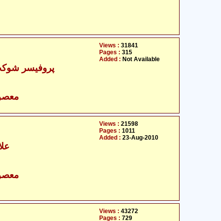
Views :
31841
Pages :
315
Added :
Not Available
پروفیسر شوکت 
- معصومین علیہ السلام
Views :
21598
Pages :
1011
Added :
23-Aug-2010
علا
- معصومین علیہ السلام
Views :
43272
Pages :
729