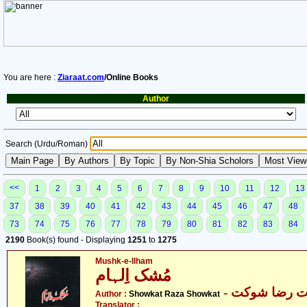
You are here :
Ziaraat.com
/Online Books
Author
Search (Urdu/Roman)
<<
1
2
3
4
5
6
7
8
9
10
11
12
13
37
38
39
40
41
42
43
44
45
46
47
48
73
74
75
76
77
78
79
80
81
82
83
84
2190
Book(s) found - Displaying
1251
to
1275
Mushk-e-Ilham
مُشک اِلہام
-  رضا شوکت
Author :
Showkat Raza Showkat
Translator :