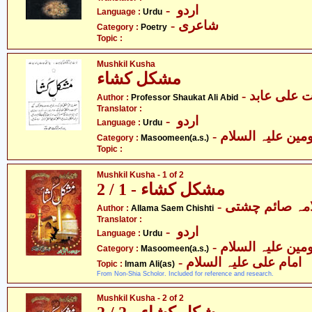
- اردو
Language :
Urdu
- شاعری
Category :
Poetry
Topic :
Mushkil Kusha
مشکل کشاء
- علی عابد
Author :
Professor Shaukat Ali Abid
Translator :
- اردو
Language :
Urdu
Category :
Masoomeen(a.s.)
Topic :
Mushkil Kusha - 1 of 2
مشکل کشاء - 1 / 2
- مہ صائم چشتی
Author :
Allama Saem Chishti
Translator :
- اردو
Language :
Urdu
Category :
Masoomeen(a.s.)
- امام علی علیہ السلام
Topic :
Imam Ali(as)
From Non-Shia Scholor. Included for reference and research.
Mushkil Kusha - 2 of 2