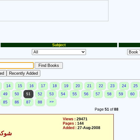
Subject
14
15
16
17
18
19
20
21
22
23
24
25
49
50
51
52
53
54
55
56
57
58
59
60
>>
85
86
87
88
Page
51
of
88
Views :
29471
Pages :
144
Added :
27-Aug-2008
شوکت