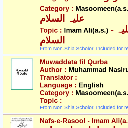
Category :
Masoomeen(a.s.
علیہ السلام
- امام علی علیہ
Topic :
Imam Ali(a.s.)
السلام
From Non-Shia Scholor. Included for r
Muwaddata fil Qurba
Author :
Muhammad Nasirud
Translator :
Language :
English
Category :
Masoomeen(a.s.
Topic :
From Non-Shia Scholor. Included for r
Nafs-e-Rasool - Imam Ali(a.