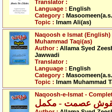
Translator :
Language :
English
Category :
Masoomeen(a.s.
Topic :
Imam Ali(as)
Naqoosh e Ismat (English)
Muhammad Taqi(as)
Author :
Allama Syed Zees
Jawwadi
Translator :
Language :
English
Category :
Masoomeen(a.s.
Topic :
Imam Muhammad Ta
Naqoosh-e-Ismat - Comple
قوش عصمت - مکمل
Author :
Allama Syed Zees