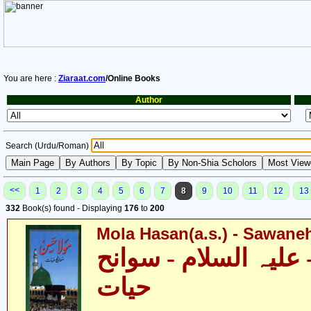
You are here :
Ziaraat.com
/Online Books
Author
Search (Urdu/Roman)
<<
1
2
3
4
5
6
7
8
9
10
11
12
13
332
Book(s) found - Displaying
176
to
200
Mola Hasan(a.s.) - Sawane
علیہ السلام - سوانح
حیات