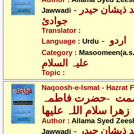
- علامہ سیّد ذیشان حیدر
Jawwadi
جوادئ
Translator :
- اردو
Language :
Urdu
Category :
Masoomeen(a.s.
علیہ السلام
Topic :
Naqoosh-e-Ismat - Hazrat F
مت -حضرت فاطمہ
زھرا سلام اللہ علیھا
Author :
Allama Syed Zees
- علامہ سیّد ذیشان حیدر
Jawwadi