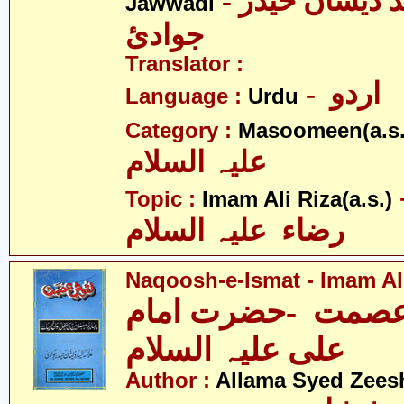
- علامہ سیّد ذیشان حیدر
Jawwadi
جوادئ
Translator :
- اردو
Language :
Urdu
Category :
Masoomeen(a.s.
علیہ السلام
- لی
Topic :
Imam Ali Riza(a.s.)
رضاء علیہ السلام
Naqoosh-e-Ismat - Imam Ali
صمت -حضرت امام
علی علیہ السلام
Author :
Allama Syed Zees