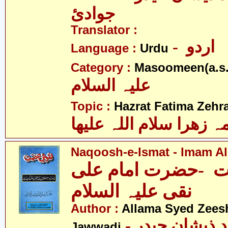
جوادئ
Translator :
- اردو
Language :
Urdu
Category :
Masoomeen(a.s.
علیہ السلام
Topic :
Hazrat Fatima Zehra
 زھرا سلام اللہ علیھا
Naqoosh-e-Ismat - Imam Ali
 -حضرت امام علی
نقی علیہ السلام
Author :
Allama Syed Zees
- علامہ سیّد ذیشان حیدر
Jawwadi