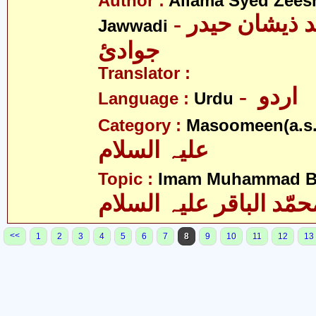
Author :
Allama Syed Zees
- علامہ سیّد ذیشان حیدر
Jawwadi
جوادئ
Translator :
- اردو
Language :
Urdu
Category :
Masoomeen(a.s.
علیہ السلام
Topic :
Imam Muhammad Baq
حمّد الباقر علیہ السلام
<<
1
2
3
4
5
6
7
8
9
10
11
12
13