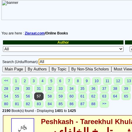
You are here :
Ziaraat.com
/Online Books
Author
Search (Urdu/Roman)
<<
1
2
3
4
5
6
7
8
9
10
11
12
13
28
29
30
31
32
33
34
35
36
37
38
39
54
55
56
57
58
59
60
61
62
63
64
65
>>
80
81
82
83
84
85
86
87
88
2190
Book(s) found - Displaying
1401
to
1425
Peshkash - Tareekhul Khul