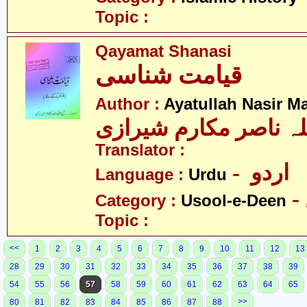
Topic :
Qayamat Shanasi
قیامت شناسی
Author :
Ayatullah Nasir M
لہ ناصر مکارم شیرازی
Translator :
- اردو
Language :
Urdu
Category :
Usool-e-Deen
Topic :
<<
1
2
3
4
5
6
7
8
9
10
11
12
13
28
29
30
31
32
33
34
35
36
37
38
39
54
55
56
57
58
59
60
61
62
63
64
65
>>
80
81
82
83
84
85
86
87
88