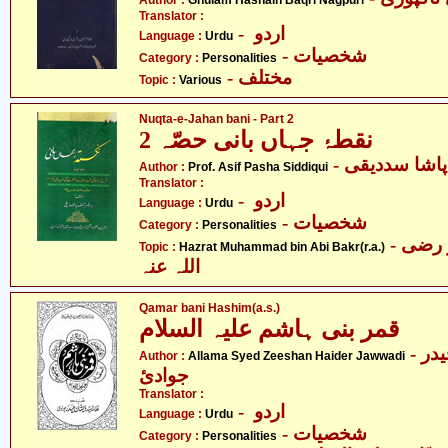
Author :
Ghulam Hasnain Baqri Nagpuri
Translator :
- اردو
Language :
Urdu
- شخصیات
Category :
Personalities
- مختلف
Topic :
Various
Nuqta-e-Jahan bani - Part 2
نقطۂ جہاں بانی حصّہ 2
- شا سددیقی
Author :
Prof. Asif Pasha Siddiqui
Translator :
- اردو
Language :
Urdu
- شخصیات
Category :
Personalities
- حضرت محمّد بن ابی بکر رضی
Topic :
Hazrat Muhammad bin Abi Bakr(r.a.)
اللہ عنہ
Qamar bani Hashim(a.s.)
قمر بنی ہاشم علیہ السلام
- علامہ سیّد ذیشان حیدر
Author :
Allama Syed Zeeshan Haider Jawwadi
جوادئ
Translator :
- اردو
Language :
Urdu
- شخصیات
Category :
Personalities