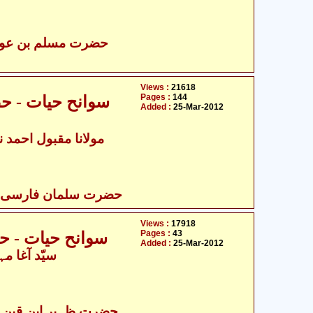
Views :
21618
Pages :
144
سوانح حیات - ح
Added :
25-Mar-2012
مولانا مقبول احمد نو
حضرت سلمان فارسی رض
Views :
17918
Pages :
43
سوانح حیات - ح
Added :
25-Mar-2012
سیّد آغا مہ
حضرت ظہیر ابن قین علی