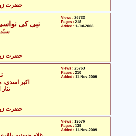
حضرت زینب 
Views :
26733
Pages :
218
نبی کی نواسی - حضرت زینب سلام اللہ علیھا
Added :
1-Jul-2008
سیّد
حضرت زینب 
Views :
25763
Pages :
210
نمونہ صبر - زینب سلام الله علیھا
Added :
11-Nov-2009
اکبر اسدی، م
نثار 
حضرت زینب 
Views :
19576
Pages :
139
Added :
11-Nov-2009
- غلام حسنین باقری ناگپوری