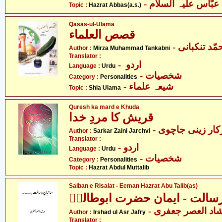
- ّاس علیہ السلام
Topic :
Hazrat Abbas(a.s.)
Qasas-ul-Ulama
قصص العلماء
Author :
Mirza Muhammad Tankabni
Translator :
- اردو
Language :
Urdu
- شخصیات
Category :
Personalities
- شیعہ علماء
Topic :
Shia Ulama
Quresh ka mard e Khuda
قریش کا مردِ خدا
- ار زینی جاچوی
Author :
Sarkar Zaini Jarchvi
Translator :
- اردو
Language :
Urdu
- شخصیات
Category :
Personalities
Topic :
Hazrat Abdul Muttalib
Saiban e Risalat - Eeman Hazrat Abu Talib(as)
 رسالت - ایمان حضرت ابوطالبؑ
- اد العصر جعفری
Author :
Irshad ul Asr Jafry
Translator :