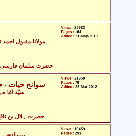
Views :
29682
Pages :
164
Added :
31-May-2010
مولانا مقبول احمد نو
حضرت سلمان فارسی رض
Views :
21858
Pages :
79
سوانح حیات - ح
Added :
25-Mar-2012
سیّد آغا مہ
حضرت ہلال بن نافع ع
Views :
19459
Pages :
291
سوانح - 