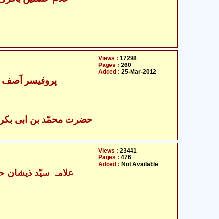
Views :
17298
Pages :
260
Added :
25-Mar-2012
پروفیسر آصف پا
Views :
23441
Pages :
476
Added :
Not Available