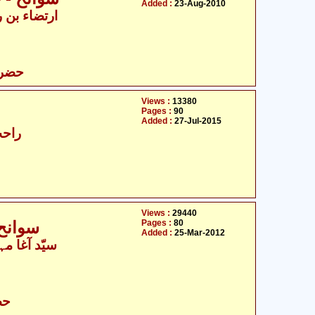
Added :
23-Aug-2010
- ارتضاء بن رضا نوازپوری
حضرت
Views :
13380
Pages :
90
Added :
27-Jul-2015
راحت
Views :
29440
Pages :
80
سوانح
Added :
25-Mar-2012
سیّد آغا مہ
حض