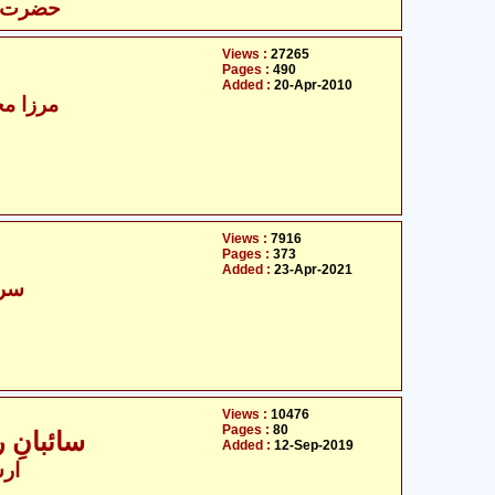
حضرت عب
Views :
27265
Pages :
490
Added :
20-Apr-2010
- مرزا محمّد تنکبانی
Views :
7916
Pages :
373
Added :
23-Apr-2021
سرک
Views :
10476
Pages :
80
سائبانِ
Added :
12-Sep-2019
ارش