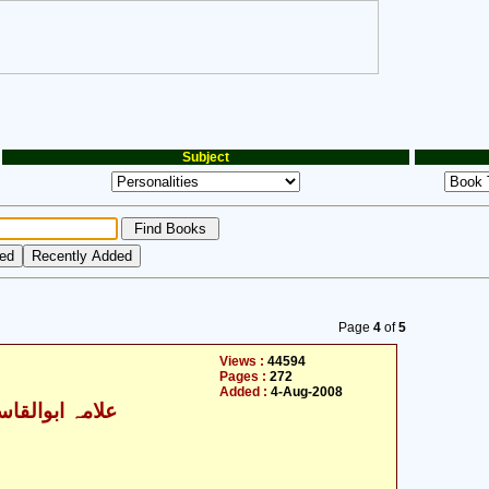
Subject
Page
4
of
5
Views :
44594
Pages :
272
Added :
4-Aug-2008
علامہ ابوالقاسم