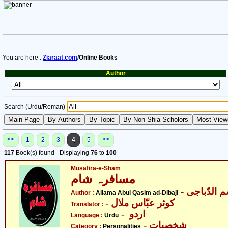
You are here :
Ziaraat.com
/Online Books
Author
Search (Urdu/Roman)
<<
>>
1
2
3
4
5
117
Book(s) found - Displaying
76
to
100
Musafira-e-Sham
مسافرہ شام
-  الدّباجی
Author :
Allama Abul Qasim ad-Dibaji
- کوثر عبّاس ملال
Translator :
- اردو
Language :
Urdu
- شخصیات
Category :
Personalities