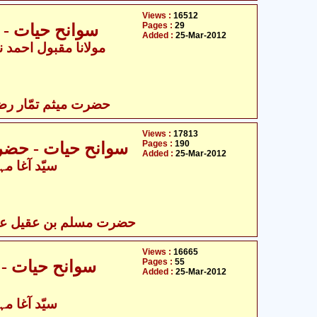
Views :
16512
Pages :
29
سوانح حیات - 
Added :
25-Mar-2012
مولانا مقبول احمد نو
حضرت میثم تمّار رضی 
Views :
17813
Pages :
190
سوانح حیات - حضر
Added :
25-Mar-2012
سیّد آغا مہ
حضرت مسلم بن عقیل علیہ
Views :
16665
Pages :
55
سوانح حیات -
Added :
25-Mar-2012
سیّد آغا مہ