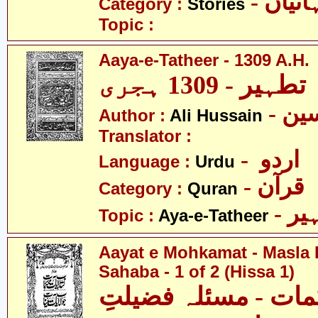
- نیاں
Category :
Stories
Topic :
Aaya-e-Tatheer - 1309 A.H.
Author :
Ali Hussain
Translator :
- اردو
Language :
Urdu
- قرآن
Category :
Quran
- ر
Topic :
Aya-e-Tatheer
Aayat e Mohkamat - Masla 
Sahaba - 1 of 2 (Hissa 1)
مات - مسئلہ فضیلتِ