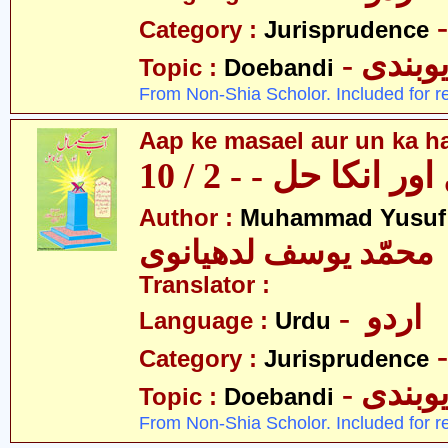
Category :
Jurisprudence
- وبندی
Topic :
Doebandi
From Non-Shia Scholor. Included for r
Aap ke masael aur un ka hal
 انکا حل - - 2 / 10
Author :
Muhammad Yusuf
محمّد یوسف لدھیانوی
Translator :
- اردو
Language :
Urdu
Category :
Jurisprudence
- وبندی
Topic :
Doebandi
From Non-Shia Scholor. Included for r