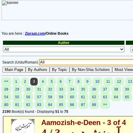
You are here :
Ziaraat.com
/Online Books
Author
Search (Urdu/Roman)
<<
1
2
3
4
5
6
7
8
9
10
11
12
13
28
29
30
31
32
33
34
35
36
37
38
39
54
55
56
57
58
59
60
61
62
63
64
65
>>
80
81
82
83
84
85
86
87
88
2190
Book(s) found - Displaying
51
to
75
Aamozish-e-Deen - 3 of 4