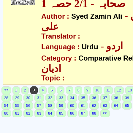
صحابہ - 2/1 حصہ 1
- سید ضامن
Author :
Syed Zamin Ali
علی
Translator :
- اردو
Language :
Urdu
Category :
Comparative Re
ادیان
Topic :
<<
1
2
3
4
5
6
7
8
9
10
11
12
13
28
29
30
31
32
33
34
35
36
37
38
39
54
55
56
57
58
59
60
61
62
63
64
65
>>
80
81
82
83
84
85
86
87
88