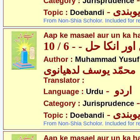
Category :
Jurisprudence
- وبندی
Topic :
Doebandi
From Non-Shia Scholor. Included for r
Aap ke masael aur un ka hal
 انکا حل - - 6 / 10
Author :
Muhammad Yusuf
محمّد یوسف لدھیانوی
Translator :
- اردو
Language :
Urdu
Category :
Jurisprudence
- وبندی
Topic :
Doebandi
From Non-Shia Scholor. Included for r
Aap ke masael aur un ka hal