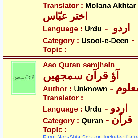
Translator :
Molana Akhtar
اختر عبّاس
- اردو
Language :
Urdu
Category :
Usool-e-Deen
Topic :
Aao Quran samjhain
آؤ قرآن سمجھیں
- علوم
Author :
Unknown
Translator :
- اردو
Language :
Urdu
- قرآن
Category :
Quran
Topic :
From Non-Shia Scholor. Included for r