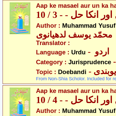
Aap ke masael aur un ka hal
 انکا حل - - 3 / 10
Author :
Muhammad Yusuf
محمّد یوسف لدھیانوی
Translator :
- اردو
Language :
Urdu
Category :
Jurisprudence
- وبندی
Topic :
Doebandi
From Non-Shia Scholor. Included for r
Aap ke masael aur un ka hal
 انکا حل - - 4 / 10
Author :
Muhammad Yusuf