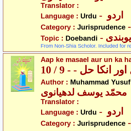
Translator :
- اردو
Language :
Urdu
Category :
Jurisprudence
- وبندی
Topic :
Doebandi
From Non-Shia Scholor. Included for r
Aap ke masael aur un ka hal
 انکا حل - - 9 / 10
Author :
Muhammad Yusuf
محمّد یوسف لدھیانوی
Translator :
- اردو
Language :
Urdu
Category :
Jurisprudence