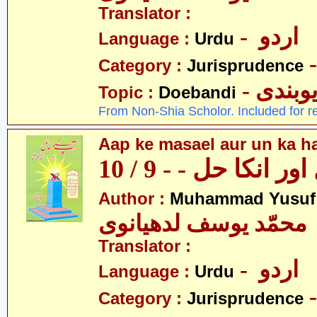
Translator :
- اردو
Language :
Urdu
Category :
Jurisprudence
- وبندی
Topic :
Doebandi
From Non-Shia Scholor. Included for r
Aap ke masael aur un ka hal
 انکا حل - - 9 / 10
Author :
Muhammad Yusuf
محمّد یوسف لدھیانوی
Translator :
- اردو
Language :
Urdu
Category :
Jurisprudence