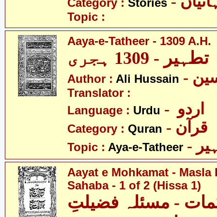
- نیاں
Category :
Stories
Topic :
Aaya-e-Tatheer - 1309 A.H.
Author :
Ali Hussain
Translator :
- اردو
Language :
Urdu
- قرآن
Category :
Quran
- ر
Topic :
Aya-e-Tatheer
Aayat e Mohkamat - Masla 
Sahaba - 1 of 2 (Hissa 1)
مات - مسئلہ فضیلتِ