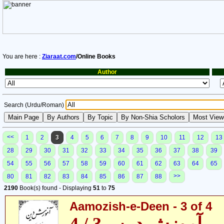
You are here :
Ziaraat.com
/Online Books
Author
Search (Urdu/Roman)
<<
1
2
3
4
5
6
7
8
9
10
11
12
13
28
29
30
31
32
33
34
35
36
37
38
39
54
55
56
57
58
59
60
61
62
63
64
65
>>
80
81
82
83
84
85
86
87
88
2190
Book(s) found - Displaying
51
to
75
Aamozish-e-Deen - 3 of 4