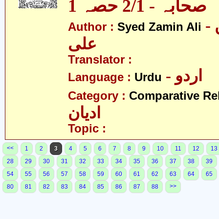
صحابہ - 2/1 حصہ 1
- سید ضامن
Author :
Syed Zamin Ali
علی
Translator :
- اردو
Language :
Urdu
Category :
Comparative Re
ادیان
Topic :
<<
1
2
3
4
5
6
7
8
9
10
11
12
13
28
29
30
31
32
33
34
35
36
37
38
39
54
55
56
57
58
59
60
61
62
63
64
65
>>
80
81
82
83
84
85
86
87
88