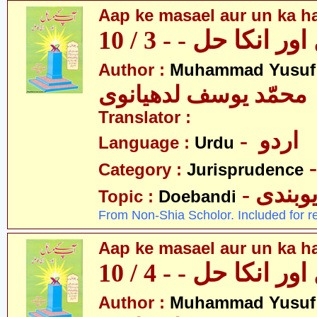
Aap ke masael aur un ka hal
 انکا حل - - 3 / 10
Author :
Muhammad Yusuf
محمّد یوسف لدھیانوی
Translator :
- اردو
Language :
Urdu
Category :
Jurisprudence
- وبندی
Topic :
Doebandi
From Non-Shia Scholor. Included for r
Aap ke masael aur un ka hal
 انکا حل - - 4 / 10
Author :
Muhammad Yusuf