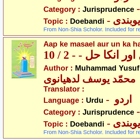
Category :
Jurisprudence
- وبندی
Topic :
Doebandi
From Non-Shia Scholor. Included for r
Aap ke masael aur un ka hal
 انکا حل - - 2 / 10
Author :
Muhammad Yusuf
محمّد یوسف لدھیانوی
Translator :
- اردو
Language :
Urdu
Category :
Jurisprudence
- وبندی
Topic :
Doebandi
From Non-Shia Scholor. Included for r