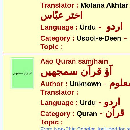
Translator :
Molana Akhtar
اختر عبّاس
- اردو
Language :
Urdu
Category :
Usool-e-Deen
Topic :
Aao Quran samjhain
آؤ قرآن سمجھیں
- علوم
Author :
Unknown
Translator :
- اردو
Language :
Urdu
- قرآن
Category :
Quran
Topic :
From Non-Shia Scholor. Included for r