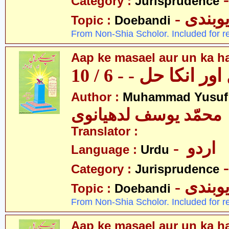
Category :
Jurisprudence
- وبندی
Topic :
Doebandi
From Non-Shia Scholor. Included for r
Aap ke masael aur un ka hal
 انکا حل - - 6 / 10
Author :
Muhammad Yusuf
محمّد یوسف لدھیانوی
Translator :
- اردو
Language :
Urdu
Category :
Jurisprudence
- وبندی
Topic :
Doebandi
From Non-Shia Scholor. Included for r
Aap ke masael aur un ka hal