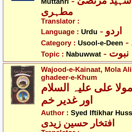
- آیت اللہ شہید مرتضیٰ
Muttahri
مطہری
Translator :
- اردو
Language :
Urdu
Category :
Usool-e-Deen
- نبوت
Topic :
Nabuwwat
Wajood-e-Kainaat, Mola Ali(
ghadeer-e-Khum
ولا علی علیہ السلام
اور غدیر خم
Author :
Syed Iftikhar Huss
افتخار حسین زیدی