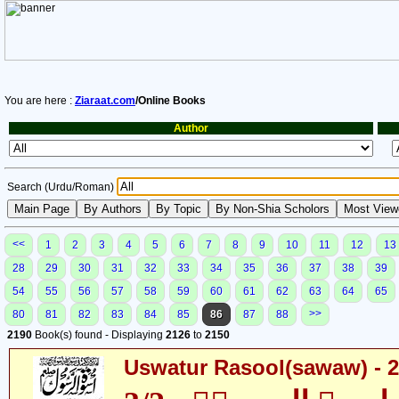
You are here :
Ziaraat.com
/Online Books
Author
Search (Urdu/Roman)
<<
1
2
3
4
5
6
7
8
9
10
11
12
13
28
29
30
31
32
33
34
35
36
37
38
39
54
55
56
57
58
59
60
61
62
63
64
65
>>
80
81
82
83
84
85
86
87
88
2190
Book(s) found - Displaying
2126
to
2150
Uswatur Rasool(sawaw) - 2