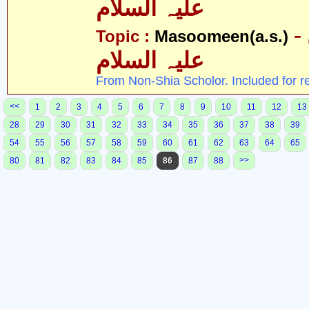
علیہ السلام
- معصومین
Topic :
Masoomeen(a.s.)
علیہ السلام
From Non-Shia Scholor. Included for r
<<
1
2
3
4
5
6
7
8
9
10
11
12
13
28
29
30
31
32
33
34
35
36
37
38
39
54
55
56
57
58
59
60
61
62
63
64
65
>>
80
81
82
83
84
85
86
87
88