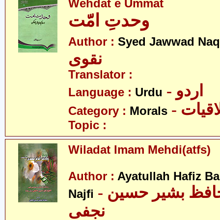
Wehdat e Ummat
وحدتِ امّت
Author :
Syed Jawwad Naq
نقوی
Translator :
- اردو
Language :
Urdu
- قیات
Category :
Morals
Topic :
Wiladat Imam Mehdi(atfs)
Author :
Ayatullah Hafiz B
- آیت اللہ حافظ بشیر حسین
Najfi
نجفی