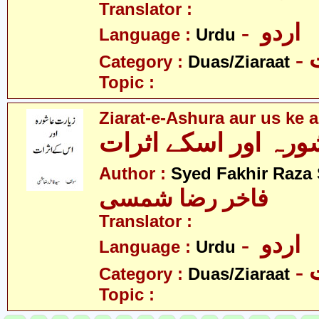
Translator :
- اردو
Language :
Urdu
-
Category :
Duas/Ziaraat
Topic :
Ziarat-e-Ashura aur us ke a
Author :
Syed Fakhir Raza
فاخر رضا شمسی
Translator :
- اردو
Language :
Urdu
-
Category :
Duas/Ziaraat
Topic :