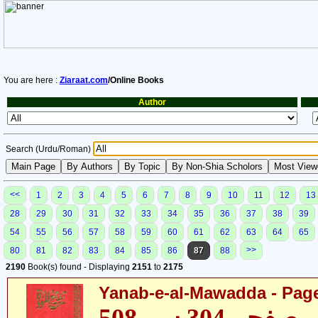
You are here :
Ziaraat.com
/Online Books
Author
Search (Urdu/Roman)
<<
1
2
3
4
5
6
7
8
9
10
11
12
13
28
29
30
31
32
33
34
35
36
37
38
39
54
55
56
57
58
59
60
61
62
63
64
65
>>
80
81
82
83
84
85
86
87
88
2190
Book(s) found - Displaying
2151
to
2175
Yanab-e-al-Mawadda - Page