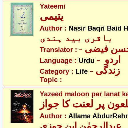
Yateemi
یتیمی
Author :
Nasir Baqri Baid H
باقری بید ہندی
- سن فیضی
Translator :
- اردو
Language :
Urdu
- زندگی
Category :
Life
Topic :
Yazeed maloon par lanat k
لعون پر لعنت کا جواز
Author :
Allama AbdurRehm
 عبدالرحمٰن ابنِ جوزی