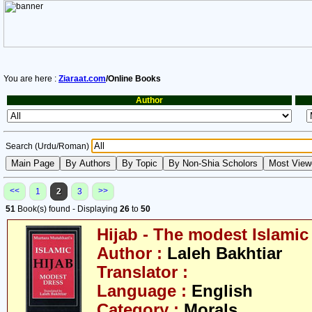
You are here :
Ziaraat.com
/Online Books
Author
Search (Urdu/Roman)
<<
>>
1
2
3
51
Book(s) found - Displaying
26
to
50
Hijab - The modest Islamic
Author :
Laleh Bakhtiar
Translator :
Language :
English
Category :
Morals