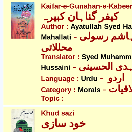
Kaifar-e-Gunahan-e-Kabee
کیفر گناہان کبیرہ
Author :
Ayatullah Syed H
- آیت اللہ سیّد ہاشم رسولی
Mahallati
محللاتی
Translator :
Syed Muhammad
- دی الحسینی
Hussaini
- اردو
Language :
Urdu
- قیات
Category :
Morals
Topic :
Khud sazi
خود سازی