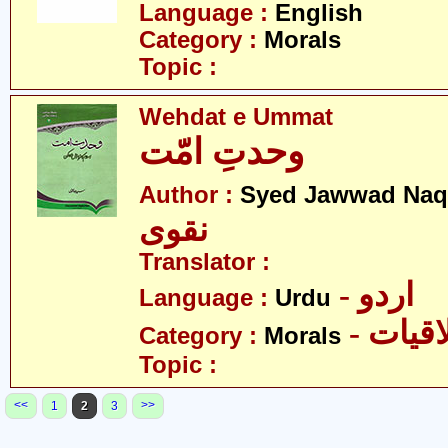
Language :
English
Category :
Morals
Topic :
Wehdat e Ummat
وحدتِ امّت
Author :
Syed Jawwad Naq
نقوی
Translator :
- اردو
Language :
Urdu
- قیات
Category :
Morals
Topic :
<<
>>
1
2
3