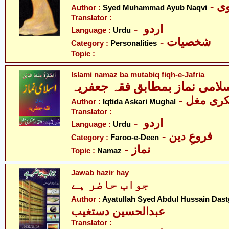
- 
Author :
Syed Muhammad Ayub Naqvi
Translator :
- اردو
Language :
Urdu
- شخصیات
Category :
Personalities
Topic :
Islami namaz ba mutabiq fiqh-e-Jafria
- ری مغل
Author :
Iqtida Askari Mughal
Translator :
- اردو
Language :
Urdu
- فروعِ دین
Category :
Faroo-e-Deen
- نماز
Topic :
Namaz
Jawab hazir hay
جواب حاضر ہے
Author :
Ayatullah Syed Abdul Hussain Dast
عبدالحسین دستغیب
Translator :