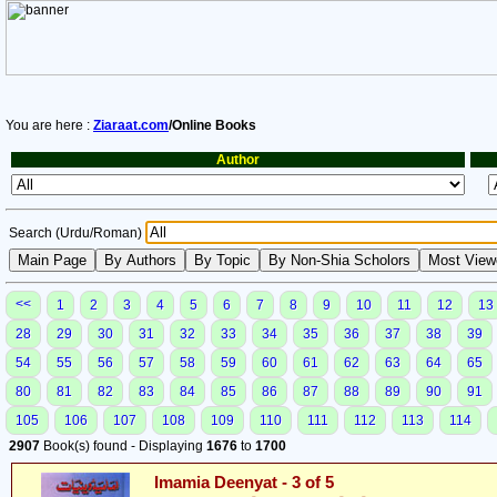
You are here :
Ziaraat.com
/Online Books
Author
Search (Urdu/Roman)
<<
1
2
3
4
5
6
7
8
9
10
11
12
13
28
29
30
31
32
33
34
35
36
37
38
39
54
55
56
57
58
59
60
61
62
63
64
65
80
81
82
83
84
85
86
87
88
89
90
91
105
106
107
108
109
110
111
112
113
114
2907
Book(s) found - Displaying
1676
to
1700
Imamia Deenyat - 3 of 5