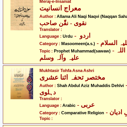
Meraj-e-Insaniat
معراج انسانیت
Author :
Allama Ali Naqi Naqvi (Naqqan Sah
نقوی - نقّن صاحب
Translator :
- اردو
Language :
Urdu
Category :
Masoomeen(a.s.)
- حضرت محمد صلی اللہ
Topic :
Prophet Muhammad(sawaw)
علیہ وآلہ وسلم
Mukhtasir Tohfa Asna Ashri
مختصر تحفہ اثنا عشری
- لحق محدّث
Author :
Shah Abdul Aziz Muhaddis Dehlvi
دہلوی
Translator :
- عربی
Language :
Arabic
-  ادیان
Category :
Comparative Religion
Topic :