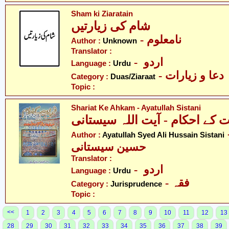
Sham ki Ziaratain
شام کی زیارتیں
- نامعلوم
Author :
Unknown
Translator :
- اردو
Language :
Urdu
- دعا و زیارات
Category :
Duas/Ziaraat
Topic :
Shariat Ke Ahkam - Ayatullah Sistani
- یّد علی
Author :
Ayatullah Syed Ali Hussain Sistani
حسین سیستانی
Translator :
- اردو
Language :
Urdu
- فقہ
Category :
Jurisprudence
Topic :
<<
1
2
3
4
5
6
7
8
9
10
11
12
13
28
29
30
31
32
33
34
35
36
37
38
39