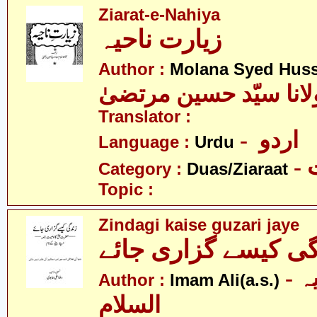
Ziarat-e-Nahiya
زیارت ناحیہ
Author :
Molana Syed Huss
لانا سیّد حسین مرتضیٰ
Translator :
- اردو
Language :
Urdu
-
Category :
Duas/Ziaraat
Topic :
Zindagi kaise guzari jaye
گی کیسے گزاری جائے
- امام علی علیہ
Author :
Imam Ali(a.s.)
السلام