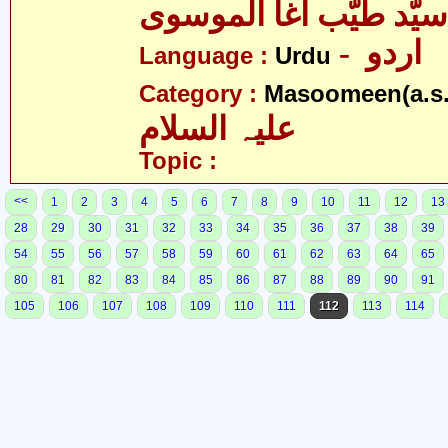
سیّد طیّب آغا الموسوی
- اردو
Language :
Urdu
Category :
Masoomeen(a.s.
علیہ السلام
Topic :
<<
1
2
3
4
5
6
7
8
9
10
11
12
13
28
29
30
31
32
33
34
35
36
37
38
39
54
55
56
57
58
59
60
61
62
63
64
65
80
81
82
83
84
85
86
87
88
89
90
91
105
106
107
108
109
110
111
112
113
114