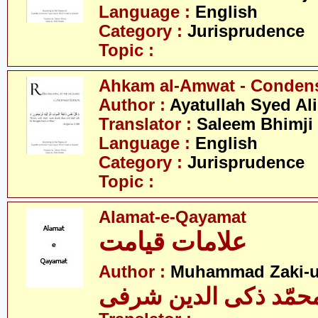
Language :
English
Category :
Jurisprudence
Topic :
Ahkam al-Amwat - Conden
Author :
Ayatullah Syed Ali
Translator :
Saleem Bhimji
Language :
English
Category :
Jurisprudence
Topic :
Alamat-e-Qayamat
علامات قیامت
Author :
Muhammad Zaki-ud
حمّد ذکی الدین شرفی