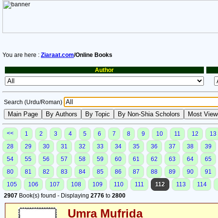
You are here :
Ziaraat.com
/Online Books
Author
Search (Urdu/Roman)
<<
1
2
3
4
5
6
7
8
9
10
11
12
13
28
29
30
31
32
33
34
35
36
37
38
39
54
55
56
57
58
59
60
61
62
63
64
65
80
81
82
83
84
85
86
87
88
89
90
91
105
106
107
108
109
110
111
112
113
114
2907
Book(s) found - Displaying
2776
to
2800
Umra Mufrida