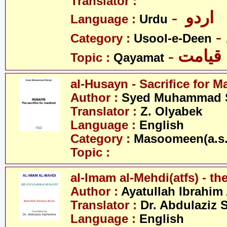
Translator :
- اردو
Language :
Urdu
Category :
Usool-e-Deen
- قیامت
Topic :
Qayamat
al-Husayn - Sacrifice for 
Author :
Syed Muhammad S
Translator :
Z. Olyabek
Language :
English
Category :
Masoomeen(a.s.
Topic :
al-Imam al-Mehdi(atfs) - th
Author :
Ayatullah Ibrahim
Translator :
Dr. Abdulaziz 
Language :
English