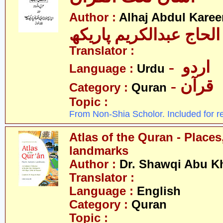
Author :
Alhaj Abdul Kare
عبدالکریم پاریکھ
Translator :
- اردو
Language :
Urdu
- قرآن
Category :
Quran
Topic :
From Non-Shia Scholor. Included for r
Atlas of the Quran - Places
landmarks
Author :
Dr. Shawqi Abu Kh
Translator :
Language :
English
Category :
Quran
Topic :