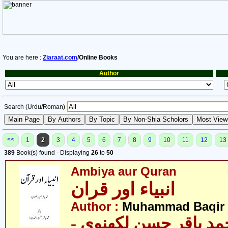
You are here :
Ziaraat.com
/Online Books
Author
Search (Urdu/Roman)
<<
1
2
3
4
5
6
7
8
9
10
11
12
13
389
Book(s) found - Displaying
26
to
50
Ambiya aur Quran
انبیاء اور قران
Author :
Muhammad Baqir 
- د باقر حسن لکھنوی