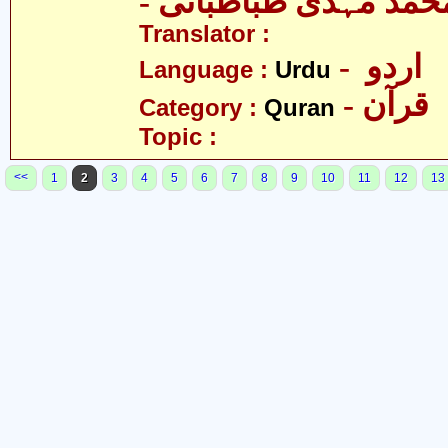
- حمّد مہدی طباطبائی
Translator :
- اردو
Language :
Urdu
- قرآن
Category :
Quran
Topic :
<<
1
2
3
4
5
6
7
8
9
10
11
12
13