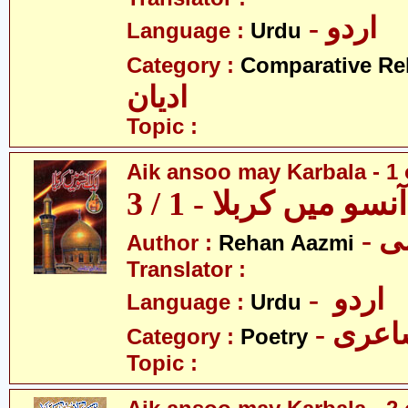
- اردو
Language :
Urdu
Category :
Comparative Re
ادیان
Topic :
Aik ansoo may Karbala - 1 
سو میں کربلا - 1 / 3
- 
Author :
Rehan Aazmi
Translator :
- اردو
Language :
Urdu
- عری
Category :
Poetry
Topic :