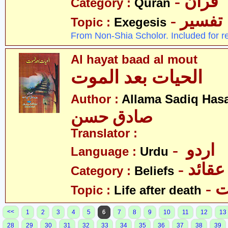
- قرآن
Category :
Quran
- تفسیر
Topic :
Exegesis
From Non-Shia Scholor. Included for r
Al hayat baad al mout
الحیات بعد الموت
Author :
Allama Sadiq Has
صادق حسن
Translator :
- اردو
Language :
Urdu
- عقائد
Category :
Beliefs
-
Topic :
Life after death
<<
1
2
3
4
5
6
7
8
9
10
11
12
13
28
29
30
31
32
33
34
35
36
37
38
39