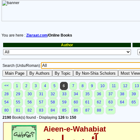
You are here :
Ziaraat.com
/Online Books
Author
Search (Urdu/Roman)
<<
1
2
3
4
5
6
7
8
9
10
11
12
13
28
29
30
31
32
33
34
35
36
37
38
39
54
55
56
57
58
59
60
61
62
63
64
65
>>
80
81
82
83
84
85
86
87
88
2190
Book(s) found - Displaying
126
to
150
Aieen-e-Wahabiat