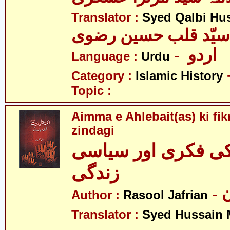
Translator :
Syed Qalbi Hus
- اردو
Language :
Urdu
Category :
Islamic History
Topic :
Aimma e Ahlebait(as) ki fikr
zindagi
 کی فکری اور سیاسی
زندگی
-
Author :
Rasool Jafrian
Translator :
Syed Hussain 