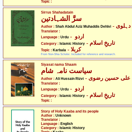
Topic :
Sirrus Shahadatain
سرَّ الشہادتین
- ہلوی
Author :
Shah Abdul Aziz Muhaddis Dehlvi
Translator :
- اردو
Language :
Urdu
- تاریخِ اسلام
Category :
Islamic History
- کربلا
Topic :
Karbala
From Non-Shia Scholor. Included for reference and research.
Siyasat nama Shaam
سیاست نامہ شام
- علی حسین رضوی
Author :
Ali Hussain Rizvi
Translator :
- اردو
Language :
Urdu
- تاریخِ اسلام
Category :
Islamic History
Topic :
Story of Holy Kaaba and its people
Author :
Unknown
Translator :
Language :
English
Category :
Islamic History