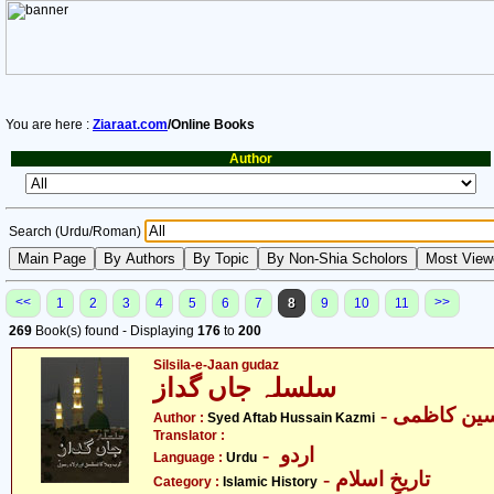
You are here :
Ziaraat.com
/Online Books
Author
Search (Urdu/Roman)
<<
>>
1
2
3
4
5
6
7
8
9
10
11
269
Book(s) found - Displaying
176
to
200
Silsila-e-Jaan gudaz
سلسلہ جاں گداز
- ین کاظمی
Author :
Syed Aftab Hussain Kazmi
Translator :
- اردو
Language :
Urdu
- تاریخِ اسلام
Category :
Islamic History