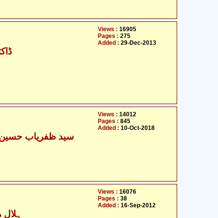
Views :
16905
Pages :
275
Added :
29-Dec-2013
ڈاکٹ
Views :
14012
Pages :
845
Added :
10-Oct-2018
سید ظفریاب حسین ال
Views :
16076
Pages :
38
Added :
16-Sep-2012
ہلال م