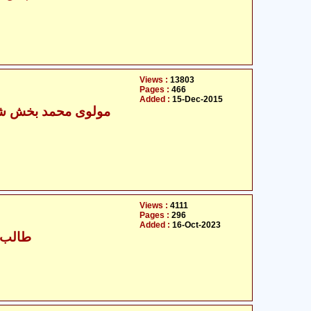
Views :
13803
Pages :
466
Added :
15-Dec-2015
Views :
4111
Pages :
296
Added :
16-Oct-2023
طالب ح