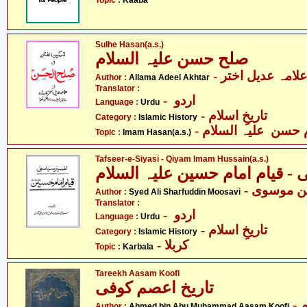
Topic :
Kaaba
Sulhe Hasan(a.s.)
صلح حسن علیہ السلام
- علامہ عدیل اختر
Author :
Allama Adeel Akhtar
Translator :
- اردو
Language :
Urdu
- تاریخِ اسلام
Category :
Islamic History
-  حسن علیہ السلام
Topic :
Imam Hasan(a.s.)
Tafseer-e-Siyasi - Qiyam Imam Hussain(a.s.)
- قیام امام حسین علیہ السلام
- ن موسوی
Author :
Syed Ali Sharfuddin Moosavi
Translator :
- اردو
Language :
Urdu
- تاریخِ اسلام
Category :
Islamic History
- کربلا
Topic :
Karbala
Tareekh Aasam Koofi
تاریخ اعصم کوفی
- احمد بن ابو محمّد اعثم
Author :
Ahmed bin Abu Muhammad Aasam Koofi