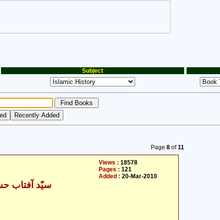
Subject
Page
8
of
11
Views :
18578
Pages :
121
Added :
20-Mar-2010
سیّد آفتاب حس