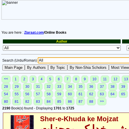
You are here :
Ziaraat.com
/Online Books
Author
Search (Urdu/Roman)
<<
1
2
3
4
5
6
7
8
9
10
11
12
13
28
29
30
31
32
33
34
35
36
37
38
39
54
55
56
57
58
59
60
61
62
63
64
65
>>
80
81
82
83
84
85
86
87
88
2190
Book(s) found - Displaying
1701
to
1725
Sher-e-Khuda ke Mojzat