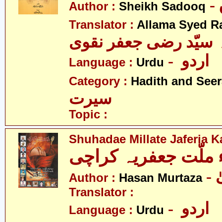
Author :
Sheikh Sadooq
Translator :
Allama Syed Ra
 سیّد رضی جعفر نقوی
- اردو
Language :
Urdu
Category :
Hadith and Seer
سیرت
Topic :
Shuhadae Millate Jaferia K
Author :
Hasan Murtaza
Translator :
- اردو
Language :
Urdu