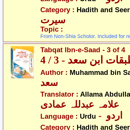
Category :
Hadith and Seer
سیرت
Topic :
From Non-Shia Scholor. Included for r
Tabqat Ibn-e-Saad - 3 of 4
قات ابن سعد - 3 / 4
Author :
Muhammad bin S
سعد
Translator :
Allama Abdull
علامہ عبدللہ عمادی
- اردو
Language :
Urdu
Category :
Hadith and Seer