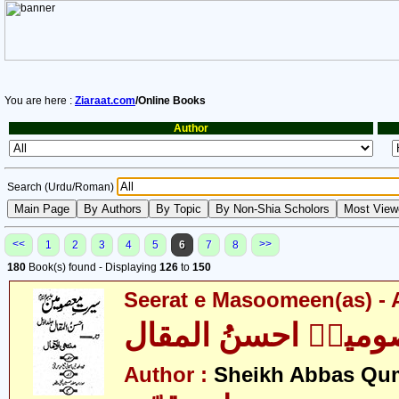
You are here :
Ziaraat.com
/Online Books
Author
Search (Urdu/Roman)
<<
>>
1
2
3
4
5
6
7
8
180
Book(s) found - Displaying
126
to
150
Seerat e Masoomeen(as) -
مینؑ احسنُ المقال
Author :
Sheikh Abbas Qu