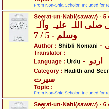
From Non-Shia Scholor. Included for r
Seerat-un-Nabi(sawaw) - 5 
 صلی اللہ علیہ وآلہ
وسلم - 5 / 7
-
Author :
Shibli Nomani
Translator :
- اردو
Language :
Urdu
Category :
Hadith and Seer
سیرت
Topic :
From Non-Shia Scholor. Included for r
Seerat-un-Nabi(sawaw) - 6 