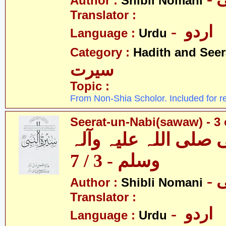
Author :
Shibli Nomani
Translator :
- اردو
Language :
Urdu
Category :
Hadith and Seer
سیرت
Topic :
From Non-Shia Scholor. Included for r
Seerat-un-Nabi(sawaw) - 3 
 صلی اللہ علیہ وآلہ
وسلم - 3 / 7
-
Author :
Shibli Nomani
Translator :
- اردو
Language :
Urdu