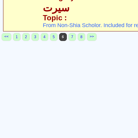
سیرت
Topic :
From Non-Shia Scholor. Included for r
<<
>>
1
2
3
4
5
6
7
8