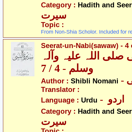
Category :
Hadith and Seer
سیرت
Topic :
From Non-Shia Scholor. Included for r
Seerat-un-Nabi(sawaw) - 4 
 صلی اللہ علیہ وآلہ
وسلم - 4 / 7
-
Author :
Shibli Nomani
Translator :
- اردو
Language :
Urdu
Category :
Hadith and Seer
سیرت
Topic :